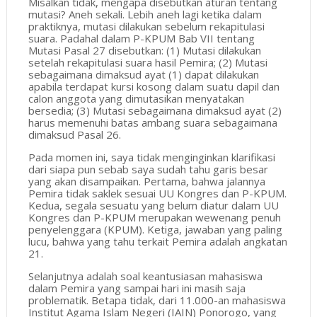
Misalkan tidak, mengapa disebutkan aturan tentang
mutasi? Aneh sekali. Lebih aneh lagi ketika dalam
praktiknya, mutasi dilakukan sebelum rekapitulasi
suara. Padahal dalam P-KPUM Bab VII tentang
Mutasi Pasal 27 disebutkan: (1) Mutasi dilakukan
setelah rekapitulasi suara hasil Pemira; (2) Mutasi
sebagaimana dimaksud ayat (1) dapat dilakukan
apabila terdapat kursi kosong dalam suatu dapil dan
calon anggota yang dimutasikan menyatakan
bersedia; (3) Mutasi sebagaimana dimaksud ayat (2)
harus memenuhi batas ambang suara sebagaimana
dimaksud Pasal 26.
Pada momen ini, saya tidak menginginkan klarifikasi
dari siapa pun sebab saya sudah tahu garis besar
yang akan disampaikan. Pertama, bahwa jalannya
Pemira tidak saklek sesuai UU Kongres dan P-KPUM.
Kedua, segala sesuatu yang belum diatur dalam UU
Kongres dan P-KPUM merupakan wewenang penuh
penyelenggara (KPUM). Ketiga, jawaban yang paling
lucu, bahwa yang tahu terkait Pemira adalah angkatan
21.
Selanjutnya adalah soal keantusiasan mahasiswa
dalam Pemira yang sampai hari ini masih saja
problematik. Betapa tidak, dari 11.000-an mahasiswa
Institut Agama Islam Negeri (IAIN) Ponorogo, yang