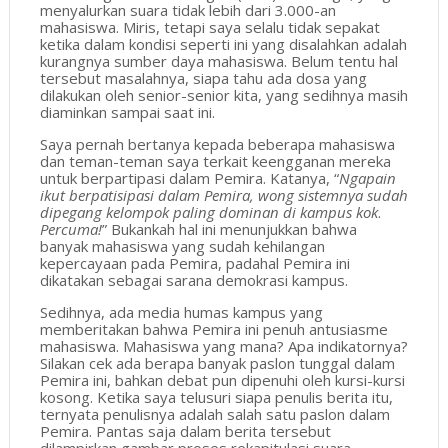
menyalurkan suara tidak lebih dari 3.000-an
mahasiswa. Miris, tetapi saya selalu tidak sepakat
ketika dalam kondisi seperti ini yang disalahkan adalah
kurangnya sumber daya mahasiswa. Belum tentu hal
tersebut masalahnya, siapa tahu ada dosa yang
dilakukan oleh senior-senior kita, yang sedihnya masih
diaminkan sampai saat ini.
Saya pernah bertanya kepada beberapa mahasiswa
dan teman-teman saya terkait keengganan mereka
untuk berpartipasi dalam Pemira. Katanya, “
Ngapain
ikut berpatisipasi dalam Pemira, wong sistemnya sudah
dipegang kelompok paling dominan di kampus kok
.
Percuma!
” Bukankah hal ini menunjukkan bahwa
banyak mahasiswa yang sudah kehilangan
kepercayaan pada Pemira, padahal Pemira ini
dikatakan sebagai sarana demokrasi kampus.
Sedihnya, ada media humas kampus yang
memberitakan bahwa Pemira ini penuh antusiasme
mahasiswa. Mahasiswa yang mana? Apa indikatornya?
Silakan cek ada berapa banyak paslon tunggal dalam
Pemira ini, bahkan debat pun dipenuhi oleh kursi-kursi
kosong. Ketika saya telusuri siapa penulis berita itu,
ternyata penulisnya adalah salah satu paslon dalam
Pemira. Pantas saja dalam berita tersebut