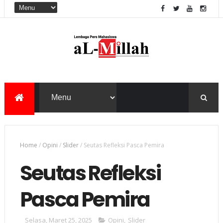
Home
/
Opini
/
Slider
/
Seutas Refleksi Pasca Pemira
Seutas Refleksi
Pasca Pemira
Selasa, Maret 25, 2025
Opini
,
Slider