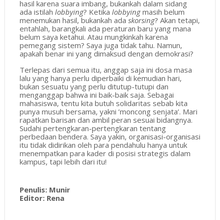
hasil karena suara imbang, bukankah dalam sidang
ada istilah
lobbying
? Ketika
lobbying
masih belum
menemukan hasil, bukankah ada
skorsing
? Akan tetapi,
entahlah, barangkali ada peraturan baru yang mana
belum saya ketahui. Atau mungkinkah karena
pemegang sistem? Saya juga tidak tahu. Namun,
apakah benar ini yang dimaksud dengan demokrasi?
Terlepas dari semua itu, anggap saja ini dosa masa
lalu yang hanya perlu diperbaiki di kemudian hari,
bukan sesuatu yang perlu ditutup-tutupi dan
menganggap bahwa ini baik-baik saja. Sebagai
mahasiswa, tentu kita butuh solidaritas sebab kita
punya musuh bersama, yakni ’moncong senjata’. Mari
rapatkan barisan dan ambil peran sesuai bidangnya.
Sudahi pertengkaran-pertengkaran tentang
perbedaan bendera. Saya yakin, organisasi-organisasi
itu tidak didirikan oleh para pendahulu hanya untuk
menempatkan para kader di posisi strategis dalam
kampus, tapi lebih dari itu!
Penulis: Munir
Editor: Rena