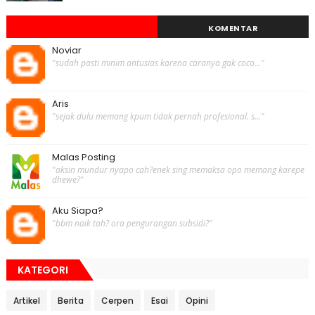
KOMENTAR
Noviar
"sudah pasti minim antusias karena caranya gak coco..."
Aris
"sejak dulu memang kpum tidak pernah profesional. s..."
Malas Posting
"aksin mundur nyapo cah?enek sing memaksa opo memang karepe
dhewe?"
Aku Siapa?
"bbm naik tah? ora pengurangan subsidi?"
KATEGORI
Artikel
Berita
Cerpen
Esai
Opini