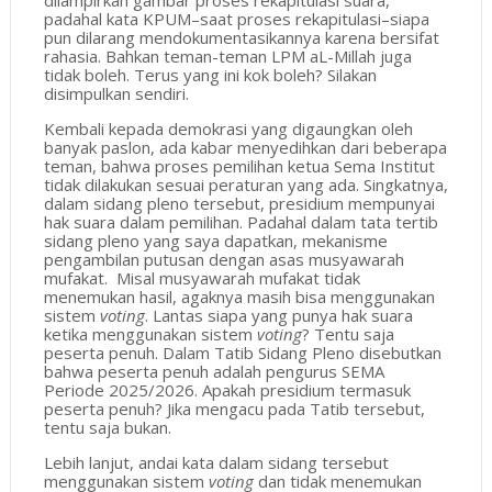
dilampirkan gambar proses rekapitulasi suara,
padahal kata KPUM–saat proses rekapitulasi–siapa
pun dilarang mendokumentasikannya karena bersifat
rahasia. Bahkan teman-teman LPM aL-Millah juga
tidak boleh. Terus yang ini kok boleh? Silakan
disimpulkan sendiri.
Kembali kepada demokrasi yang digaungkan oleh
banyak paslon, ada kabar menyedihkan dari beberapa
teman, bahwa proses pemilihan ketua Sema Institut
tidak dilakukan sesuai peraturan yang ada. Singkatnya,
dalam sidang pleno tersebut, presidium mempunyai
hak suara dalam pemilihan. Padahal dalam tata tertib
sidang pleno yang saya dapatkan, mekanisme
pengambilan putusan dengan asas musyawarah
mufakat.
Misal musyawarah mufakat tidak
menemukan hasil, agaknya masih bisa menggunakan
sistem
voting
. Lantas siapa yang punya hak suara
ketika menggunakan sistem
voting
? Tentu saja
peserta penuh. Dalam Tatib Sidang Pleno disebutkan
bahwa peserta penuh adalah pengurus SEMA
Periode 2025/2026. Apakah presidium termasuk
peserta penuh? Jika mengacu pada Tatib tersebut,
tentu saja bukan.
Lebih lanjut, andai kata dalam sidang tersebut
menggunakan sistem
voting
dan tidak menemukan