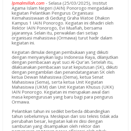
lpmalmillah.com
- Selasa (25/03/2025), Institut
Agama Islam Negeri (IAIN) Ponorogo mengadakan
kegiatan Pelantikan Pengurus Organisasi
Kemahasiswaan di Gedung Graha Watoe Dhakon
Kampus 1 IAIN Ponorogo. Kegiatan ini dihadiri oleh
Rektor IAIN Ponorogo, Evi Muafiah, bersama
jajarannya. Selain itu, perwakilan dari setiap
organisasi mahasiswa (Ormawa) turut hadir dalam
kegiatan ini.
Kegiatan dimulai dengan pembukaan yang diikuti
dengan menyanyikan lagu Indonesia Raya, dilanjutkan
dengan pembacaan ayat suci Al-Qur’an. Setelah itu,
dilaksanakan pembacaan surat keputusan (SK), diikuti
dengan pengambilan dan penandatanganan SK oleh
ketua Dewan Mahasiswa (Dema), ketua Senat
Mahasiswa (Sema), serta ketua Unit Kegiatan
Mahasiswa (UKM) dan Unit Kegiatan Khusus (UKK)
IAIN Ponorogo. Kegiatan ini merupakan awal dari
masa kepengurusan yang baru bagi para pengurus
Ormawa.
Pelantikan tahun ini sedikit berbeda dibandingkan
tahun sebelumnya. Meskipun dari sisi teknis tidak ada
perubahan besar, kegiatan kali ini diisi dengan
sambutan yang disampaikan oleh rektor dan