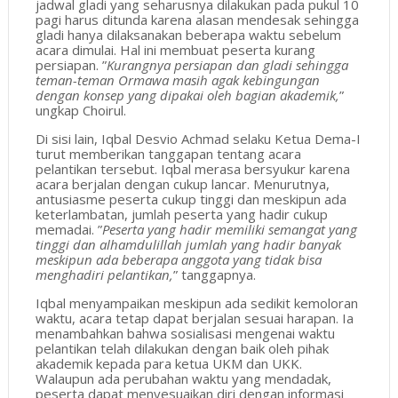
jadwal gladi yang seharusnya dilakukan pada pukul 10
pagi harus ditunda karena alasan mendesak sehingga
gladi hanya dilaksanakan beberapa waktu sebelum
acara dimulai. Hal ini membuat peserta kurang
persiapan. ”
Kurangnya persiapan dan gladi sehingga
teman-teman Ormawa masih agak kebingungan
dengan konsep yang dipakai oleh bagian akademik,
”
ungkap Choirul.
Di sisi lain, Iqbal Desvio Achmad selaku Ketua Dema-I
turut memberikan tanggapan tentang acara
pelantikan tersebut. Iqbal merasa bersyukur karena
acara berjalan dengan cukup lancar. Menurutnya,
antusiasme peserta cukup tinggi dan meskipun ada
keterlambatan, jumlah peserta yang hadir cukup
memadai. ”
Peserta yang hadir memiliki semangat yang
tinggi dan alhamdulillah jumlah yang hadir banyak
meskipun ada beberapa anggota yang tidak bisa
menghadiri pelantikan,
” tanggapnya.
Iqbal menyampaikan meskipun ada sedikit kemoloran
waktu, acara tetap dapat berjalan sesuai harapan. Ia
menambahkan bahwa sosialisasi mengenai waktu
pelantikan telah dilakukan dengan baik oleh pihak
akademik kepada para ketua UKM dan UKK.
Walaupun ada perubahan waktu yang mendadak,
peserta dapat menyesuaikan diri dengan informasi