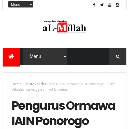
Home
/
Berita
/
Slider
/
Pengurus Ormawa IAIN Ponorogo Resmi
Dilantik, Isu Anggaran Ikut Dibahas
Pengurus Ormawa
IAIN Ponorogo