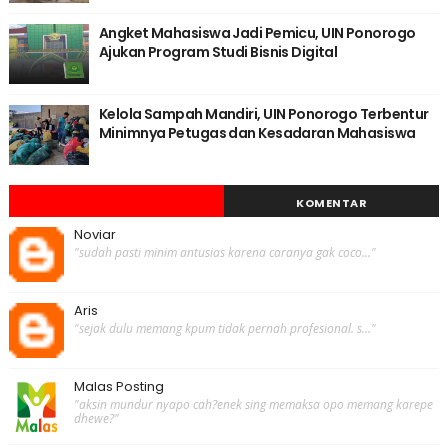
Angket Mahasiswa Jadi Pemicu, UIN Ponorogo
Ajukan Program Studi Bisnis Digital
Kelola Sampah Mandiri, UIN Ponorogo Terbentur
Minimnya Petugas dan Kesadaran Mahasiswa
KOMENTAR
Noviar
"sudah pasti minim antusias karena caranya gak coco..."
Aris
"sejak dulu memang kpum tidak pernah profesional. s..."
Malas Posting
"aksin mundur nyapo cah?enek sing memaksa opo memang karepe
dhewe?"