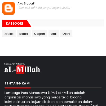
Aku Siapa?
"bbm naik tah? ora pengurangan subsidi?"
KATEGORI
Artikel
Berita
Cerpen
Esai
Opini
TENTANG KAMI
Lembaga Pers Mahasiswa (LPM) aL-Millah adalah
organisasi mahasiswa yang bergerak di bidang
keintelektualan, kejurnalistikan, dan penerbitan dalam