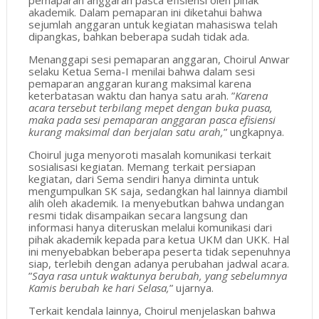
pemaparan anggaran pasca efisiensi oleh pihak
akademik. Dalam pemaparan ini diketahui bahwa
sejumlah anggaran untuk kegiatan mahasiswa telah
dipangkas, bahkan beberapa sudah tidak ada.
Menanggapi sesi pemaparan anggaran, Choirul Anwar
selaku Ketua Sema-I menilai bahwa dalam sesi
pemaparan anggaran kurang maksimal karena
keterbatasan waktu dan hanya satu arah. ”
Karena
acara tersebut terbilang mepet dengan buka puasa,
maka pada sesi pemaparan anggaran pasca efisiensi
kurang maksimal dan berjalan satu arah,
” ungkapnya.
Choirul juga menyoroti masalah komunikasi terkait
sosialisasi kegiatan. Memang terkait persiapan
kegiatan, dari Sema sendiri hanya diminta untuk
mengumpulkan SK saja, sedangkan hal lainnya diambil
alih oleh akademik. Ia menyebutkan bahwa undangan
resmi tidak disampaikan secara langsung dan
informasi hanya diteruskan melalui komunikasi dari
pihak akademik kepada para ketua UKM dan UKK. Hal
ini menyebabkan beberapa peserta tidak sepenuhnya
siap, terlebih dengan adanya perubahan jadwal acara.
”
Saya rasa untuk waktunya berubah, yang sebelumnya
Kamis berubah ke hari Selasa,
” ujarnya.
Terkait kendala lainnya, Choirul menjelaskan bahwa