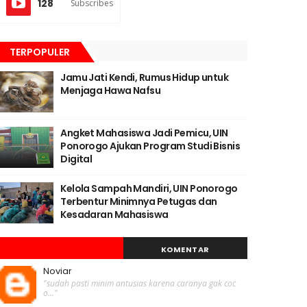
128
Subscribes
TERPOPULER
Jamu Jati Kendi, Rumus Hidup untuk
Menjaga Hawa Nafsu
Angket Mahasiswa Jadi Pemicu, UIN
Ponorogo Ajukan Program Studi Bisnis
Digital
Kelola Sampah Mandiri, UIN Ponorogo
Terbentur Minimnya Petugas dan
Kesadaran Mahasiswa
KOMENTAR
Noviar
"sudah pasti minim antusias karena caranya gak coc
o..."