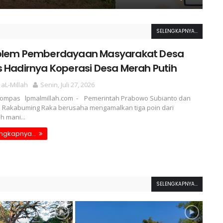
SELENGKAPNYA...
blem Pemberdayaan Masyarakat Desa
 Hadirnya Koperasi Desa Merah Putih
aL-Millah
Senin, Juli 27, 2026
 Kompas lpmalmillah.com - Pemerintah Prabowo Subianto dan
 Rakabuming Raka berusaha mengamalkan tiga poin dari
h mani...
ngkapnya...
SELENGKAPNYA...