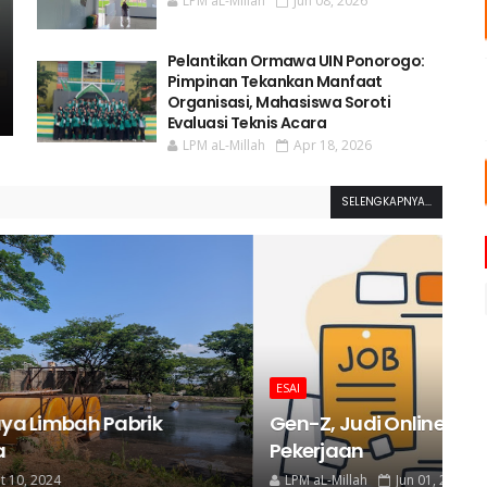
LPM aL-Millah
Jun 08, 2026
Pelantikan Ormawa UIN Ponorogo:
Pimpinan Tekankan Manfaat
Organisasi, Mahasiswa Soroti
Evaluasi Teknis Acara
LPM aL-Millah
Apr 18, 2026
SELENGKAPNYA...
ESAI
ESA
Gen-Z, Judi Online, dan Sulitnya Mencari
Bu
Pekerjaan
Se
LPM aL-Millah
Jun 01, 2024
LP