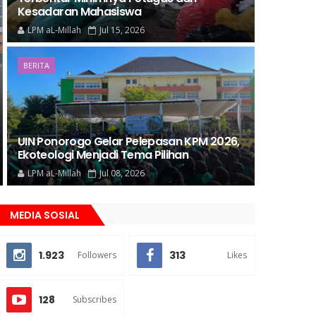
Kesadaran Mahasiswa
LPM aL-Millah
Jul 15, 2026
BERITA
UIN Ponorogo Gelar Pelepasan KPM 2026,
Ekoteologi Menjadi Tema Pilihan
LPM aL-Millah
Jul 08, 2026
MEDIA SOSIAL
1.923
313
Followers
Likes
128
Subscribes