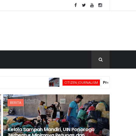
Problem Pemberdayaan Ma
CITIZEN JOURNALISM
BERITA
Kelola Sampah Mandiri, UIN Ponorogo
Terbentur Minimnya Petugas dan