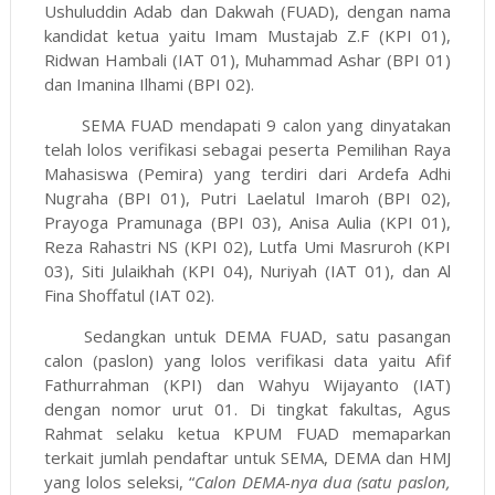
Ushuluddin Adab dan Dakwah (FUAD), dengan nama
kandidat ketua yaitu Imam Mustajab Z.F (KPI 01),
Ridwan Hambali (IAT 01), Muhammad Ashar (BPI 01)
dan Imanina Ilhami (BPI 02).
SEMA FUAD mendapati 9 calon yang dinyatakan
telah lolos verifikasi sebagai peserta Pemilihan Raya
Mahasiswa (Pemira) yang terdiri dari Ardefa Adhi
Nugraha (BPI 01), Putri Laelatul Imaroh (BPI 02),
Prayoga Pramunaga (BPI 03), Anisa Aulia (KPI 01),
Reza Rahastri NS (KPI 02), Lutfa Umi Masruroh (KPI
03), Siti Julaikhah (KPI 04), Nuriyah (IAT 01), dan Al
Fina Shoffatul (IAT 02).
Sedangkan untuk DEMA FUAD, satu pasangan
calon (paslon) yang lolos verifikasi data yaitu Afif
Fathurrahman (KPI) dan Wahyu Wijayanto (IAT)
dengan nomor urut 01. Di tingkat fakultas, Agus
Rahmat selaku ketua KPUM FUAD memaparkan
terkait jumlah pendaftar untuk SEMA, DEMA dan HMJ
yang lolos seleksi, “
Calon DEMA-nya dua (satu paslon,