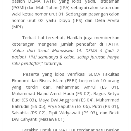
paslon DEMA FATIK yang lolos yakni, Istiqamah
(PGMI) dan Muh Tohari (IPA) sebagai calon ketua dan
wakil ketua nomor urut 01. Sedangkan pasangan calon
nomor urut 02 yaitu Dibyo (IPS) dan Della Arvita
(MPI).
Terkait hal tersebut, Hanifah juga memberikan
keterangan mengenai jumlah pendaftar di FATIK.
“
Kalau dari Senat Mahasiswa 14, DEMA 4 (jadi 2
paslon), HMJ semuanya 8 calon, setiap jurusan hanya
satu pendaftar
,” tuturnya.
Peserta yang lolos verifikasi SEMA Fakultas
Ekonomi dan Bisnis Islam (FEBI) berjumlah 10 orang
yang terdiri dari, Muhammad Amrul (ES 01),
Muhammad Najad Amrul Huda (ES 02), Bagus Setyo
Budi (ES 03), Maya Dwi Anggraini (ES 04), Muhammad
Bahrudin (ES 05), Arya Saputra (ES 06), Putri (PS 01),
Salsabila (PS 02), Pipit Widyawati (PS 03), dan Bekti
Dwi Cahyanti (Mazawa 01).
Terakhir, untuk DEMA FEBI terdapat satu paslon