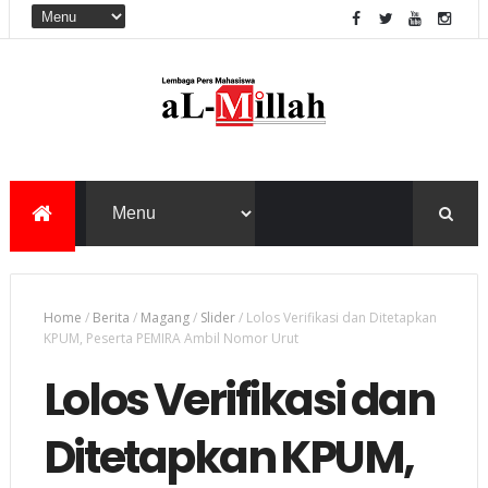
Home
/
Berita
/
Magang
/
Slider
/
Lolos Verifikasi dan Ditetapkan
KPUM, Peserta PEMIRA Ambil Nomor Urut
Lolos Verifikasi dan
Ditetapkan KPUM,