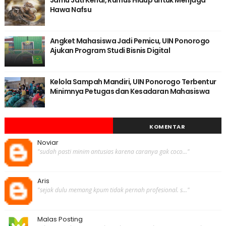
Jamu Jati Kendi, Rumus Hidup untuk Menjaga
Hawa Nafsu
Angket Mahasiswa Jadi Pemicu, UIN Ponorogo
Ajukan Program Studi Bisnis Digital
Kelola Sampah Mandiri, UIN Ponorogo Terbentur
Minimnya Petugas dan Kesadaran Mahasiswa
KOMENTAR
Noviar
"sudah pasti minim antusias karena caranya gak coco..."
Aris
"sejak dulu memang kpum tidak pernah profesional. s..."
Malas Posting