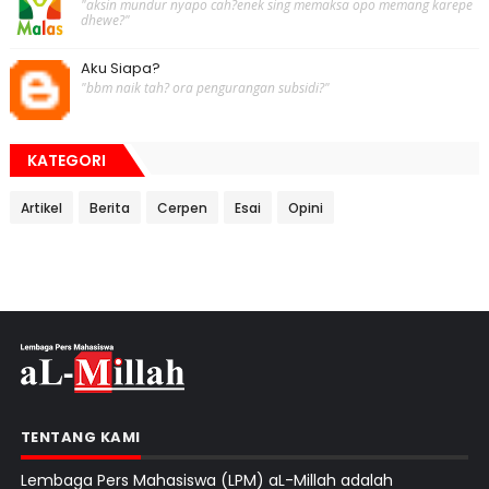
"aksin mundur nyapo cah?enek sing memaksa opo memang karepe
dhewe?"
Aku Siapa?
"bbm naik tah? ora pengurangan subsidi?"
KATEGORI
Artikel
Berita
Cerpen
Esai
Opini
TENTANG KAMI
Lembaga Pers Mahasiswa (LPM) aL-Millah adalah