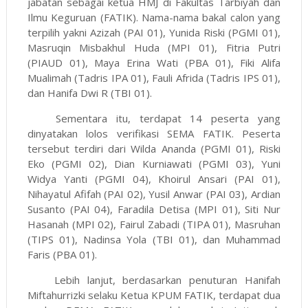
jabatan sebagai ketua HMJ di Fakultas Tarbiyah dan
Ilmu Keguruan (FATIK). Nama-nama bakal calon yang
terpilih yakni Azizah (PAI 01), Yunida Riski (PGMI 01),
Masruqin Misbakhul Huda (MPI 01), Fitria Putri
(PIAUD 01), Maya Erina Wati (PBA 01), Fiki Alifa
Mualimah (Tadris IPA 01), Fauli Afrida (Tadris IPS 01),
dan Hanifa Dwi R (TBI 01).
Sementara itu, terdapat 14 peserta yang
dinyatakan lolos verifikasi SEMA FATIK. Peserta
tersebut terdiri dari Wilda Ananda (PGMI 01), Riski
Eko (PGMI 02), Dian Kurniawati (PGMI 03), Yuni
Widya Yanti (PGMI 04), Khoirul Ansari (PAI 01),
Nihayatul Afifah (PAI 02), Yusil Anwar (PAI 03), Ardian
Susanto (PAI 04), Faradila Detisa (MPI 01), Siti Nur
Hasanah (MPI 02), Fairul Zabadi (TIPA 01), Masruhan
(TIPS 01), Nadinsa Yola (TBI 01), dan Muhammad
Faris (PBA 01).
Lebih lanjut, berdasarkan penuturan Hanifah
Miftahurrizki selaku Ketua KPUM FATIK, terdapat dua