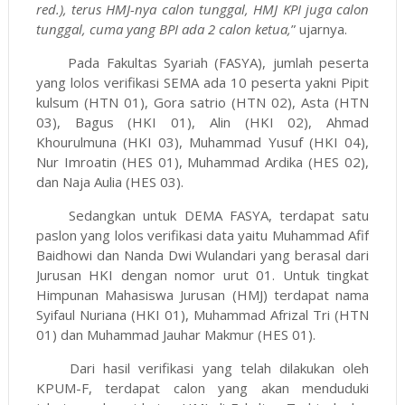
red.), terus HMJ-nya calon tunggal, HMJ KPI juga calon
tunggal, cuma yang BPI ada 2 calon ketua,
” ujarnya.
Pada Fakultas Syariah (FASYA), jumlah peserta
yang lolos verifikasi SEMA ada 10 peserta yakni Pipit
kulsum (HTN 01), Gora satrio (HTN 02), Asta (HTN
03), Bagus (HKI 01), Alin (HKI 02), Ahmad
Khourulmuna (HKI 03), Muhammad Yusuf (HKI 04),
Nur Imroatin (HES 01), Muhammad Ardika (HES 02),
dan Naja Aulia (HES 03).
Sedangkan untuk DEMA FASYA, terdapat satu
paslon yang lolos verifikasi data yaitu Muhammad Afif
Baidhowi dan Nanda Dwi Wulandari yang berasal dari
Jurusan HKI dengan nomor urut 01. Untuk tingkat
Himpunan Mahasiswa Jurusan (HMJ) terdapat nama
Syifaul Nuriana (HKI 01), Muhammad Afrizal Tri (HTN
01) dan Muhammad Jauhar Makmur (HES 01).
Dari hasil verifikasi yang telah dilakukan oleh
KPUM-F, terdapat calon yang akan menduduki