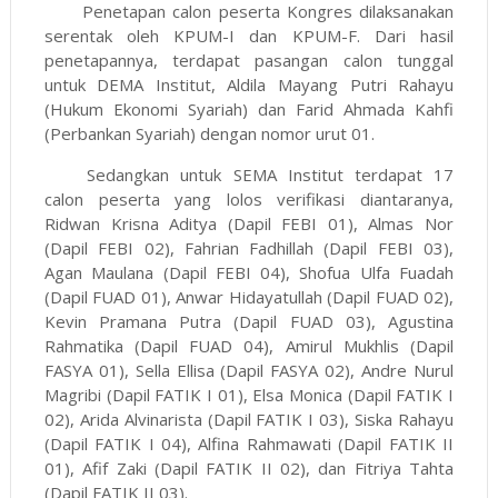
Penetapan calon peserta Kongres dilaksanakan
serentak oleh KPUM-I dan KPUM-F. Dari hasil
penetapannya, terdapat pasangan calon tunggal
untuk DEMA Institut, Aldila Mayang Putri Rahayu
(Hukum Ekonomi Syariah) dan Farid Ahmada Kahfi
(Perbankan Syariah) dengan nomor urut 01.
Sedangkan untuk SEMA Institut terdapat 17
calon peserta yang lolos verifikasi diantaranya,
Ridwan Krisna Aditya (Dapil FEBI 01), Almas Nor
(Dapil FEBI 02), Fahrian Fadhillah (Dapil FEBI 03),
Agan Maulana (Dapil FEBI 04), Shofua Ulfa Fuadah
(Dapil FUAD 01), Anwar Hidayatullah (Dapil FUAD 02),
Kevin Pramana Putra (Dapil FUAD 03), Agustina
Rahmatika (Dapil FUAD 04), Amirul Mukhlis (Dapil
FASYA 01), Sella Ellisa (Dapil FASYA 02), Andre Nurul
Magribi (Dapil FATIK I 01), Elsa Monica (Dapil FATIK I
02), Arida Alvinarista (Dapil FATIK I 03), Siska Rahayu
(Dapil FATIK I 04), Alfina Rahmawati (Dapil FATIK II
01), Afif Zaki (Dapil FATIK II 02), dan Fitriya Tahta
(Dapil FATIK II 03).