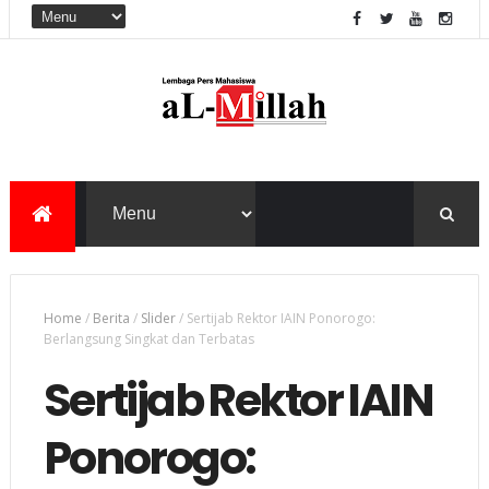
Home
/
Berita
/
Slider
/
Sertijab Rektor IAIN Ponorogo:
Berlangsung Singkat dan Terbatas
Sertijab Rektor IAIN
Ponorogo: