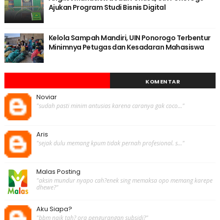
Ajukan Program Studi Bisnis Digital
Kelola Sampah Mandiri, UIN Ponorogo Terbentur
Minimnya Petugas dan Kesadaran Mahasiswa
KOMENTAR
Noviar
"sudah pasti minim antusias karena caranya gak coco..."
Aris
"sejak dulu memang kpum tidak pernah profesional. s..."
Malas Posting
"aksin mundur nyapo cah?enek sing memaksa opo memang karepe
dhewe?"
Aku Siapa?
"bbm naik tah? ora pengurangan subsidi?"