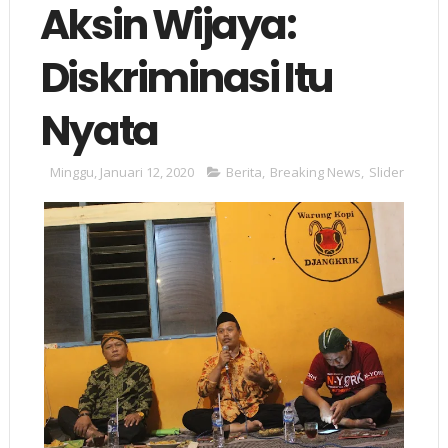
Aksin Wijaya:
Diskriminasi Itu
Nyata
Minggu, Januari 12, 2020
Berita
,
Breaking News
,
Slider