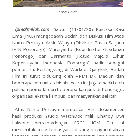
Foto: Umar
lpmalmillah.com
- Sabtu, (11/01/20) Pustaka Kaki
Lima (PKL) mengadakan Bedah dan Diskusi Film Atas
Nama Percaya. Aksin Wijaya (Direktur Pasca Sarjana
IAIN Ponorogo), Murdiyanto (Koordinator Gusdurian
Ponorogo) dan Darmanto (Ketua Majelis Luhur
Kepercayaan Indonesia Ponorogo) hadir sebagai
pembicara. Berlangsung di Warkop Djangkrik, Bedah
Film ini turut didukung oleh PPMI DK Madiun dan
beberapa komunitas bisnis. Acara ini juga dihadiri oleh
puluhan pemuda dari beberapa kampus di Ponorogo,
organisasi ekstra kampus, dan masyarakat sekitar.
Atas Nama Percaya merupakan Film dokumenter
hasil produksi Studio WatchDoc milik Dhandy Dwi
Laksono bersamadengan CRCS UGM. Film ini
menceritakan nasib masyarakat yang menganut aliran
kepercayaan seperti warga penganut kepercayaan