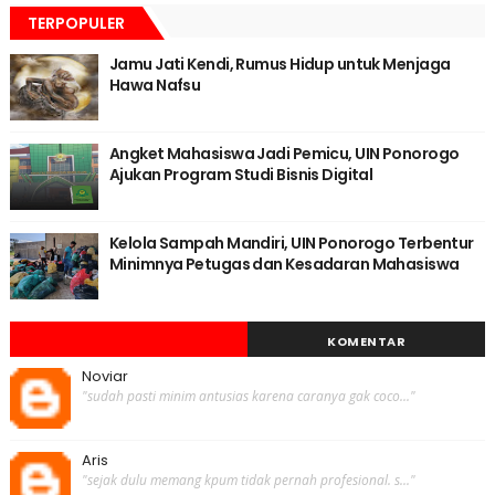
TERPOPULER
Jamu Jati Kendi, Rumus Hidup untuk Menjaga
Hawa Nafsu
Angket Mahasiswa Jadi Pemicu, UIN Ponorogo
Ajukan Program Studi Bisnis Digital
Kelola Sampah Mandiri, UIN Ponorogo Terbentur
Minimnya Petugas dan Kesadaran Mahasiswa
KOMENTAR
Noviar
"sudah pasti minim antusias karena caranya gak coco..."
Aris
"sejak dulu memang kpum tidak pernah profesional. s..."