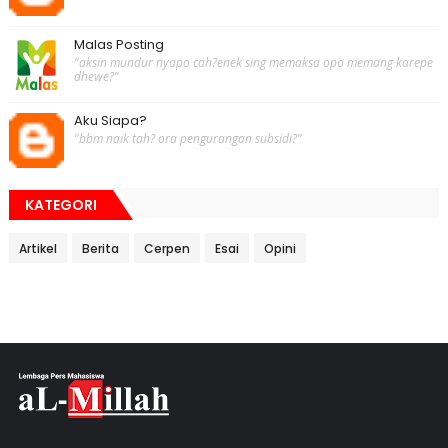
Malas Posting
"aksin mundur nyapo cah?enek sing memaksa opo memang karepe
dhewe?"
Aku Siapa?
"bbm naik tah? ora pengurangan subsidi?"
KATEGORI
Artikel
Berita
Cerpen
Esai
Opini