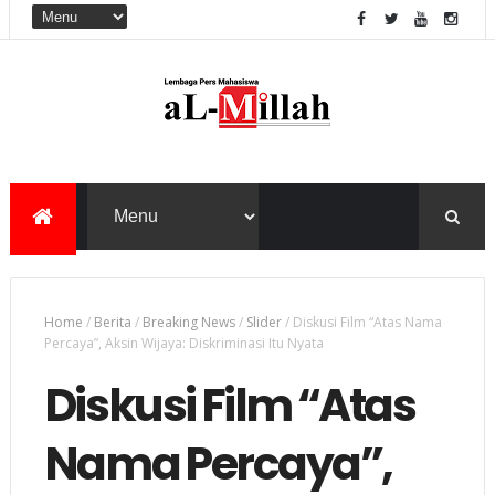
Home
/
Berita
/
Breaking News
/
Slider
/
Diskusi Film “Atas Nama
Percaya”, Aksin Wijaya: Diskriminasi Itu Nyata
Diskusi Film “Atas
Nama Percaya”,