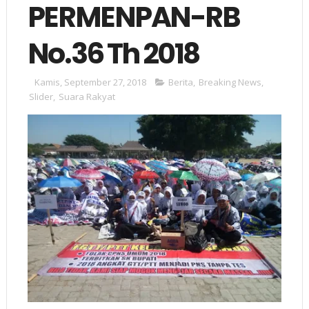
PERMENPAN-RB
No.36 Th 2018
Kamis, September 27, 2018
Berita
,
Breaking News
,
Slider
,
Suara Rakyat