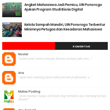
Angket Mahasiswa Jadi Pemicu, UIN Ponorogo
Ajukan Program Studi Bisnis Digital
Kelola Sampah Mandiri, UIN Ponorogo Terbentur
Minimnya Petugas dan Kesadaran Mahasiswa
KOMENTAR
Noviar
"sudah pasti minim antusias karena caranya gak coco..."
Aris
"sejak dulu memang kpum tidak pernah profesional. s..."
Malas Posting
"aksin mundur nyapo cah?enek sing memaksa opo memang karepe
dhewe?"