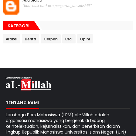
Aku Siapa?
"bbm naik tah? ora pengurangan subsidi?"
KATEGORI
Artikel
Berita
Cerpen
Esai
Opini
TENTANG KAMI
Lembaga Pers Mahasiswa (LPM) aL-Millah adalah
organisasi mahasiswa yang bergerak di bidang
keintelektualan, kejurnalistikan, dan penerbitan dalam
lingkup Republik Mahasiswa Universitas Islam Negeri (UIN)