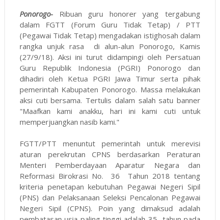
Ponorogo-
Ribuan guru honorer yang tergabung
dalam FGTT (Forum Guru Tidak Tetap) / PTT
(Pegawai Tidak Tetap) mengadakan istighosah dalam
rangka unjuk rasa di alun-alun Ponorogo, Kamis
(27/9/18). Aksi ini turut didampingi oleh Persatuan
Guru Republik Indonesia (PGRI) Ponorogo dan
dihadiri oleh Ketua PGRI Jawa Timur serta pihak
pemerintah Kabupaten Ponorogo. Massa melakukan
aksi cuti bersama. Tertulis dalam salah satu banner
"Maafkan kami anakku, hari ini kami cuti untuk
memperjuangkan nasib kami."
FGTT/PTT menuntut pemerintah untuk merevisi
aturan perekrutan CPNS berdasarkan Peraturan
Menteri Pemberdayaan Aparatur Negara dan
Reformasi Birokrasi No. 36 Tahun 2018 tentang
kriteria penetapan kebutuhan Pegawai Negeri Sipil
(PNS) dan Pelaksanaan Seleksi Pencalonan Pegawai
Negeri Sipil (CPNS). Poin yang dimaksud adalah
pembatasan usia paling tinggi adalah 35 tahun pada