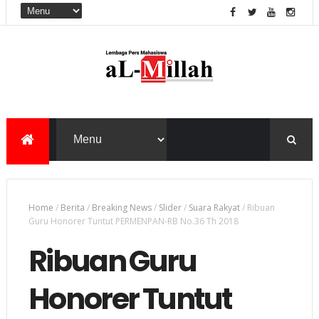
Home
/
Berita
/
Breaking News
/
Slider
/
Suara Rakyat
/
Ribuan
Guru Honorer Tuntut PERMENPAN-RB No.36 Th 2018
Ribuan Guru
Honorer Tuntut