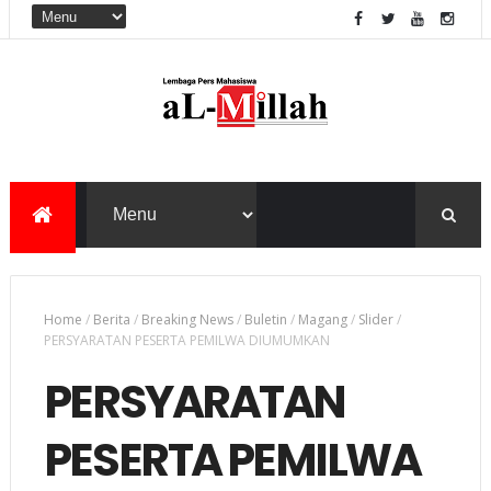
Home
/
Berita
/
Breaking News
/
Buletin
/
Magang
/
Slider
/
PERSYARATAN PESERTA PEMILWA DIUMUMKAN
PERSYARATAN
PESERTA PEMILWA