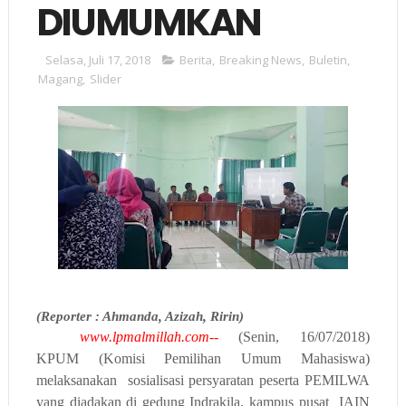
DIUMUMKAN
Selasa, Juli 17, 2018
Berita
,
Breaking News
,
Buletin
,
Magang
,
Slider
(Reporter : Ahmanda, Azizah, Ririn)
www.lpmalmillah.com--
(Senin, 16/07/2018)
KPUM (Komisi Pemilihan Umum Mahasiswa)
melaksanakan
sosialisasi persyaratan peserta PEMILWA
yang diadakan di gedung Indrakila, kampus pusat
IAIN