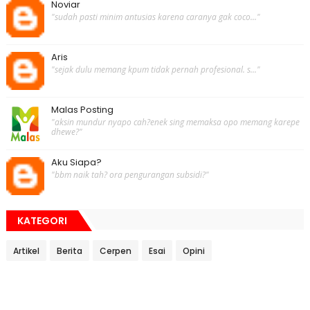
Noviar
"sudah pasti minim antusias karena caranya gak coco..."
Aris
"sejak dulu memang kpum tidak pernah profesional. s..."
Malas Posting
"aksin mundur nyapo cah?enek sing memaksa opo memang karepe
dhewe?"
Aku Siapa?
"bbm naik tah? ora pengurangan subsidi?"
KATEGORI
Artikel
Berita
Cerpen
Esai
Opini