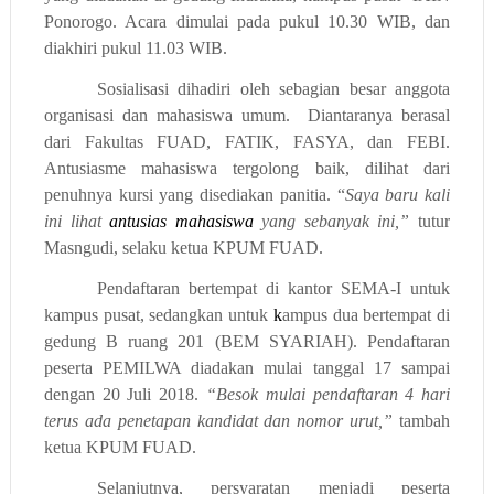
Ponorogo. Acara dimulai pada pukul 10.30 WIB, dan
diakhiri pukul 11.03 WIB.
Sosialisasi dihadiri oleh sebagian besar anggota
organisasi dan mahasiswa umum.
Diantaranya berasal
dari Fakultas FUAD, FATIK, FASYA, dan FEBI.
Antusiasme mahasiswa tergolong baik, dilihat dari
penuhnya kursi yang disediakan panitia. “
Saya baru kali
ini lihat
antusias mahasiswa
yang sebanyak ini,”
tutur
Masngudi, selaku ketua KPUM FUAD.
Pendaftaran bertempat di kantor SEMA-I untuk
kampus pusat, sedangkan untuk
k
ampus dua bertempat di
gedung B ruang 201 (BEM SYARIAH). Pendaftaran
peserta PEMILWA diadakan mulai tanggal 17 sampai
dengan 20 Juli 2018.
“Besok mulai pendaftaran 4 hari
terus ada penetapan kandidat dan nomor urut,”
tambah
ketua KPUM FUAD.
Selanjutnya, persyaratan menjadi peserta