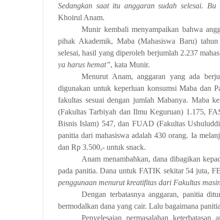
Sedangkan saat itu anggaran sudah selesai. Bu 
Khoirul Anam.
Munir kembali menyampaikan bahwa angga
pihak Akademik, Maba (Mahasiswa Baru) tahun i
selesai, hasil yang diperoleh berjumlah 2.237 maha
ya harus hemat”
, kata Munir.
Menurut Anam, anggaran yang ada berjuml
digunakan untuk keperluan konsumsi Maba dan Pa
fakultas sesuai dengan jumlah Mabanya. Maba ke
(Fakultas Tarbiyah dan Ilmu Keguruan) 1.175, FA
Bisnis Islam) 547, dan FUAD (Fakultas Ushulud
panitia dari mahasiswa adalah 430 orang. Ia melan
dan Rp 3.500,- untuk snack.
Anam menambahkan, dana dibagikan kepada s
pada panitia. Dana untuk FATIK sekitar 54 juta, 
penggunaan menurut kreatifitas dari Fakultas mas
Dengan terbatasnya anggaran, panitia di
bermodalkan dana yang cair. Lalu bagaimana panitia
Penyelesaian permasalahan keterbatasan a