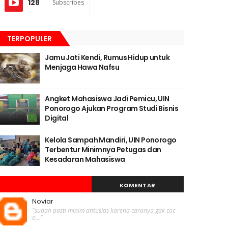
128
Subscribes
TERPOPULER
Jamu Jati Kendi, Rumus Hidup untuk
Menjaga Hawa Nafsu
Angket Mahasiswa Jadi Pemicu, UIN
Ponorogo Ajukan Program Studi Bisnis
Digital
Kelola Sampah Mandiri, UIN Ponorogo
Terbentur Minimnya Petugas dan
Kesadaran Mahasiswa
KOMENTAR
Noviar
"sudah pasti minim antusias karena caranya gak coc
o..."