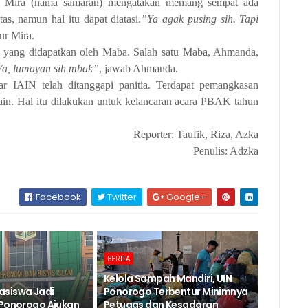
aja Mira (nama samaran) mengatakan memang sempat ada
as, namun hal itu dapat diatasi.
”Ya agak pusing sih. Tapi
tur Mira.
as yang didapatkan oleh Maba. Salah satu Maba, Ahmanda,
Ya, lumayan sih mbak”
, jawab Ahmanda.
r IAIN telah ditanggapi panitia. Terdapat pemangkasan
ain. Hal itu dilakukan untuk kelancaran acara PBAK tahun
Reporter: Taufik, Riza, Azka
Penulis: Adzka
Facebook
Twitter
Google+
BERITA
Kelola Sampah Mandiri, UIN
asiswa Jadi
Ponorogo Terbentur Minimnya
 Ponorogo Ajukan
Petugas dan Kesadaran