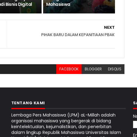
i Bisnis Digital
Mahasiswa
NEXT
PIHAK BARU DALAM KEPANITIAAN PBAK
FACEBOOK
BLOGGER
DISQUS
TENTANG KAMI
S
Lembaga Pers Mahasiswa (LPM) aL-Millah adalah
N
organisasi mahasiswa yang bergerak di bidang
keintelektualan, kejurnalistikan, dan penerbitan
dalam lingkup Republik Mahasiswa Universitas Islam
E