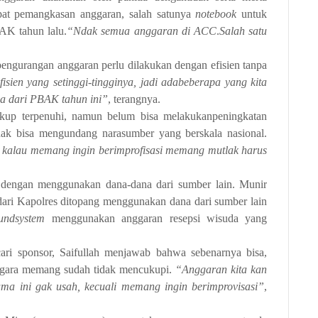
dapat pemangkasan anggaran, salah satunya
notebook
untuk
AK tahun lalu.
“Ndak semua anggaran di ACC
.
Salah satu
 pengurangan anggaran perlu dilakukan dengan efisien tanpa
efisien yang setinggi-tingginya, jadi adabeberapa yang kita
a dari PBAK tahun ini”
, terangnya.
ukup terpenuhi, namun belum bisa melakukanpeningkatan
idak bisa mengundang narasumber yang berskala nasional.
, kalau memang in
gin berimprofisasi memang mutlak harus
n dengan menggunakan dana-dana dari sumber lain. Munir
ri Kapolres ditopang menggunakan dana dari sumber lain
undsystem
menggunakan anggaran resepsi wisuda yang
ari sponsor, Saifullah menjawab bahwa sebenarnya bisa,
negara memang sudah tidak mencukupi.
“Anggaran kita kan
ama ini gak usah, kecuali memang ingin berimprovisasi”
,