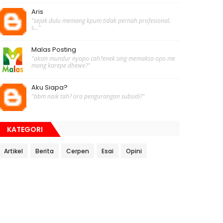
Aris
"sejak dulu memang kpum tidak pernah profesional.
s..."
Malas Posting
"aksin mundur nyapo cah?enek sing memaksa opo me
mang karepe dhewe?"
Aku Siapa?
"bbm naik tah? ora pengurangan subsidi?"
KATEGORI
Artikel
Berita
Cerpen
Esai
Opini