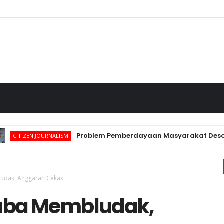
Problem Pemberdayaan Masyarakat Desa atas 
TIZEN JOURNALISM
udak, Anggaran Cekak
aba Membludak,