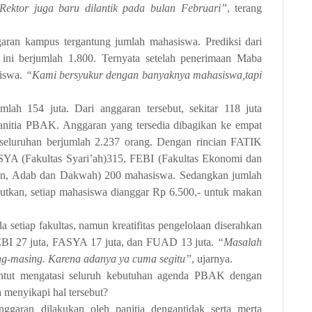
Rektor juga baru dilantik pada bulan Februari”
, terang
ran kampus tergantung jumlah mahasiswa. Prediksi dari
ni berjumlah 1.800. Ternyata setelah penerimaan Maba
siswa.
“Kami bersyukur dengan banyaknya mahasiswa,tapi
ah 154 juta. Dari anggaran tersebut, sekitar 118 juta
nitia PBAK. Anggaran yang tersedia dibagikan ke empat
seluruhan berjumlah 2.237 orang. Dengan rincian FATIK
SYA (Fakultas Syari’ah)315, FEBI (Fakultas Ekonomi dan
din, Adab dan Dakwah) 200 mahasiswa. Sedangkan jumlah
jutkan, setiap mahasiswa dianggar Rp 6.500,- untuk makan
etiap fakultas, namun kreatifitas pengelolaan diserahkan
FEBI 27 juta, FASYA 17 juta, dan FUAD 13 juta.
“Masalah
ing-masing. Karena adanya ya cuma segitu”
, ujarnya.
tuntut mengatasi seluruh kebutuhan agenda PBAK dengan
 menyikapi hal tersebut?
nggaran dilakukan oleh panitia dengantidak serta merta