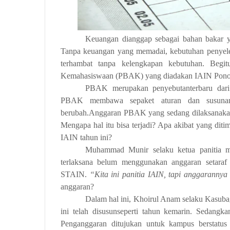
Keuangan dianggap sebagai bahan bakar ya
Tanpa keuangan yang memadai, kebutuhan penyelen
terhambat tanpa kelengkapan kebutuhan. Beg
Kemahasiswaan (PBAK) yang diadakan IAIN Ponor
PBAK merupakan penyebutanterbaru dar
PBAK membawa sepaket aturan dan susunan
berubah.Anggaran PBAK yang sedang dilaksanakan 
Mengapa hal itu bisa terjadi? Apa akibat yang dit
IAIN tahun ini?
Muhammad Munir selaku ketua panitia
terlaksana belum menggunakan anggaran setara
STAIN.
“Kita ini panitia IAIN, tapi anggaranny
anggaran?
Dalam hal ini, Khoirul Anam selaku Kasuba
ini telah disusunseperti tahun kemarin. Sedangka
Penganggaran ditujukan untuk kampus berstatus