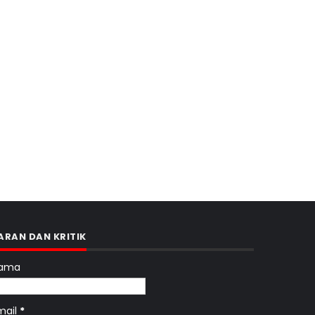
ARAN DAN KRITIK
ama
mail
*