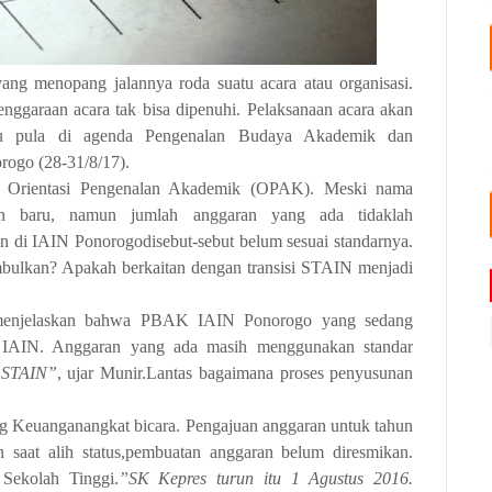
ng menopang jalannya roda suatu acara atau organisasi.
ggaraan acara tak bisa dipenuhi. Pelaksanaan acara akan
itu pula di agenda Pengenalan Budaya Akademik dan
ogo (28-31/8/17).
i Orientasi Pengenalan Akademik (OPAK). Meski nama
 baru, namun jumlah anggaran yang ada tidaklah
di IAIN Ponorogodisebut-sebut belum sesuai standarnya.
imbulkan? Apakah berkaitan dengan transisi STAIN menjadi
 menjelaskan bahwa PBAK IAIN Ponorogo yang sedang
f IAIN. Anggaran yang ada masih menggunakan standar
a STAIN”
, ujar Munir.Lantas bagaimana proses penyusunan
g Keuanganangkat bicara. Pengajuan anggaran untuk tahun
n saat alih status,pembuatan anggaran belum diresmikan.
 Sekolah Tinggi.
”SK Kepres turun itu 1 Agustus 2016.