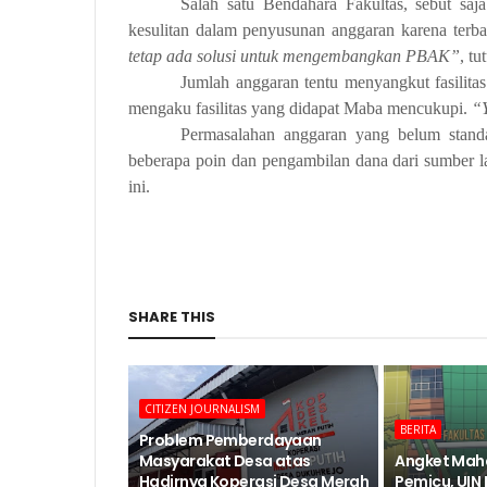
Salah satu Bendahara Fakultas, sebut s
kesulitan dalam penyusunan anggaran karena terbat
tetap ada solusi untuk mengembangkan PBAK”
, tu
Jumlah anggaran tentu menyangkut fasilit
mengaku fasilitas yang didapat Maba mencukupi.
“
Permasalahan anggaran yang belum standa
beberapa poin dan pengambilan dana dari sumber l
ini.
SHARE THIS
CITIZEN JOURNALISM
BERITA
Problem Pemberdayaan
Masyarakat Desa atas
Angket Mah
Hadirnya Koperasi Desa Merah
Pemicu, UIN