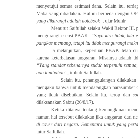
menyetujui semua estimasi dana. Selain itu, ter
Maba yang ditiadakan. Hal ini berbeda dengan OP
yang dikurangi adalah notebook”
, ujar Munir.
Menurut Saifullah selaku Wakil Rektor III,
mengurangi esensi PBAK.
“Saya kira tidak, kita 
pangkas meman
g, tetapi itu tidak mengurang
i makn
Ia melanjutkan, keperluan PBAK telah c
karena keterbatasan anggaran. Misalnya adalah t
“
Y
ang standar sebenarnya sudah t
erpenuhi semua
ada tambahan”
, imbuh Saifullah.
Selain itu, penanggulangan dilakuka
mengaku bahwa untuk mendatangkan narasumber da
yang tidak disebutkan. Selain itu, terop dan
so
dilaksanakan Sabtu (26/8/17).
Ketika ditanya tentang kemungkinan menc
namun hal tersebut dilakukan jika anggaran dari 
di-cover dari negara. Sementara untuk yang pert
tutur Saifullah.