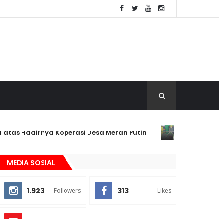
Hadirnya Koperasi Desa Merah Putih
Angket 
BERITA
MEDIA SOSIAL
1.923
313
Followers
Likes