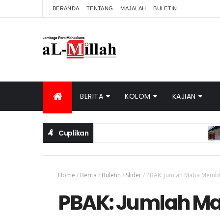
BERANDA
TENTANG
MAJALAH
BULETIN
BERITA
KOLOM
KAJIAN
Cuplikan
CI
Home
/
Berita
/
Buletin
/
Slider
/
PBAK: Jumlah Maba Membl
PBAK: Jumlah M