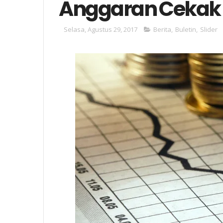
Anggaran Cekak
Selasa, Agustus 29, 2017
Berita
,
Buletin
,
Slider