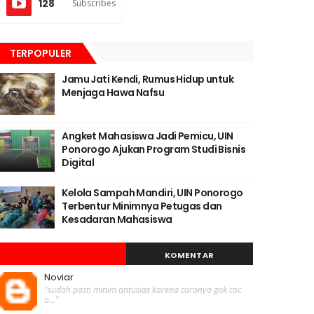
128
Subscribes
TERPOPULER
Jamu Jati Kendi, Rumus Hidup untuk
Menjaga Hawa Nafsu
Angket Mahasiswa Jadi Pemicu, UIN
Ponorogo Ajukan Program Studi Bisnis
Digital
Kelola Sampah Mandiri, UIN Ponorogo
Terbentur Minimnya Petugas dan
Kesadaran Mahasiswa
KOMENTAR
Noviar
"sudah pasti minim antusias karena caranya gak coc
o..."