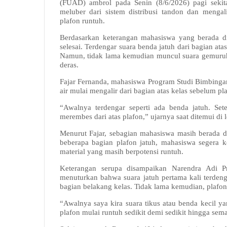
(FUAD) ambrol pada Senin (8/6/2026) pagi sekitar
meluber dari sistem distribusi tandon dan mengal
plafon runtuh.
Berdasarkan keterangan mahasiswa yang berada di 
selesai. Terdengar suara benda jatuh dari bagian ata
Namun, tidak lama kemudian muncul suara gemuruh d
deras.
Fajar Fernanda, mahasiswa Program Studi Bimbing
air mulai mengalir dari bagian atas kelas sebelum pl
“Awalnya terdengar seperti ada benda jatuh. Set
merembes dari atas plafon,” ujarnya saat ditemui di l
Menurut Fajar, sebagian mahasiswa masih berada di
beberapa bagian plafon jatuh, mahasiswa segera k
material yang masih berpotensi runtuh.
Keterangan serupa disampaikan Narendra Adi P
menuturkan bahwa suara jatuh pertama kali terdeng
bagian belakang kelas. Tidak lama kemudian, plafo
“Awalnya saya kira suara tikus atau benda kecil yan
plafon mulai runtuh sedikit demi sedikit hingga sema