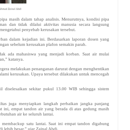
Ahmad Zainal Abdi
pa masih dalam tahap analisis. Menurutnya, kondisi pipa
man dan tidak dilalui aktivitas manusia secara langsung
 mengetahui penyebab kerusakan tersebut.
ban dalam kejadian ini. Berdasarkan laporan dosen yang
ruangan sebelum kerusakan plafon semakin parah.
idak ada mahasiswa yang menjadi korban. Saat air mulai
an,” katanya.
as segera melakukan penanganan darurat dengan menghentikan
galami kerusakan. Upaya tersebut dilakukan untuk mencegah
il diselesaikan sekitar pukul 13.00 WIB sehingga sistem
ultas juga menyiapkan langkah perbaikan jangka panjang
at ini, empat tandon air yang berada di atas gedung masih
butuhan air ke seluruh lantai.
 membackup satu lantai. Saat ini empat tandon digabung
i lebih besar,” ujar Zainal Abdi.