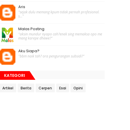
Aris
"sejak dulu memang kpum tidak pernah profesional.
s..."
Malas Posting
"aksin mundur nyapo cah?enek sing memaksa opo me
mang karepe dhewe?"
Aku Siapa?
"bbm naik tah? ora pengurangan subsidi?"
KATEGORI
Artikel
Berita
Cerpen
Esai
Opini