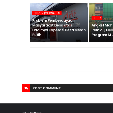
CITIZEN JOURNALISM
BERITA
Problem Pemberdayaan
Masyarakat Desa atas
Angket Mah
Hadirnya Koperasi Desa Merah
Pemicu, UIN
Putih
Program Stud
POST
COMMENT