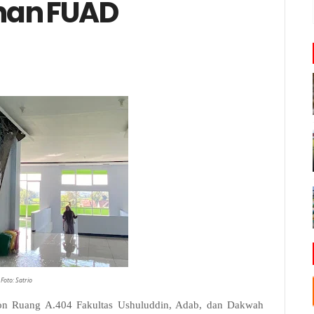
han FUAD
Foto: Satrio
on Ruang A.404 Fakultas Ushuluddin, Adab, dan Dakwah