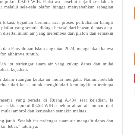
 pukul 09.00 WIB. Peristiwa tersebut terjadi setelah air
ir melalui sela-sela plafon hingga menyebabkan sebagian
lokasi, kejadian bermula saat proses perkuliahan hampir
s plafon yang semula diduga berasal dari hewan di atas atap.
isertai aliran air yang merembes dari plafon dan semakin
an dan Penyuluhan Islam angkatan 2024, mengatakan bahwa
afon akhirnya runtuh.
elah itu terdengar suara air yang cukup deras dan mulai
okasi kejadian.
 dalam ruangan ketika air mulai mengalir. Namun, setelah
eluar dari kelas untuk menghindari kemungkinan tertimpa
rasetya yang berada di Ruang A.404 saat kejadian. Ia
ar sekitar pukul 08.58 WIB sebelum aliran air muncul dari
n mulai ambrol dan kerusakan semakin meluas.
g jatuh. Setelah itu terdengar suara air mengalir deras dan
kin lebar,” tuturnya.