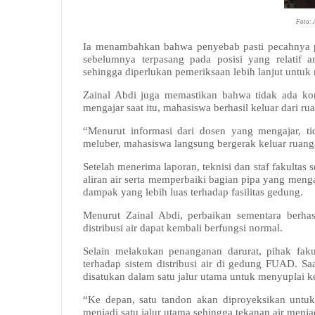
Foto: 
Ia menambahkan bahwa penyebab pasti pecahnya pi
sebelumnya terpasang pada posisi yang relatif a
sehingga diperlukan pemeriksaan lebih lanjut untuk
Zainal Abdi juga memastikan bahwa tidak ada kor
mengajar saat itu, mahasiswa berhasil keluar dari 
“Menurut informasi dari dosen yang mengajar, t
meluber, mahasiswa langsung bergerak keluar ruang
Setelah menerima laporan, teknisi dan staf fakult
aliran air serta memperbaiki bagian pipa yang men
dampak yang lebih luas terhadap fasilitas gedung.
Menurut Zainal Abdi, perbaikan sementara berhas
distribusi air dapat kembali berfungsi normal.
Selain melakukan penanganan darurat, pihak fak
terhadap sistem distribusi air di gedung FUAD. Sa
disatukan dalam satu jalur utama untuk menyuplai ke
“Ke depan, satu tandon akan diproyeksikan untuk
menjadi satu jalur utama sehingga tekanan air menjad