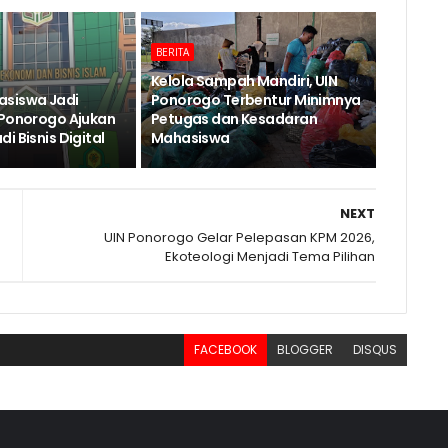
BERITA
Kelola Sampah Mandiri, UIN
asiswa Jadi
Ponorogo Terbentur Minimnya
 Ponorogo Ajukan
Petugas dan Kesadaran
i Bisnis Digital
Mahasiswa
NEXT
UIN Ponorogo Gelar Pelepasan KPM 2026,
Ekoteologi Menjadi Tema Pilihan
FACEBOOK
BLOGGER
DISQUS