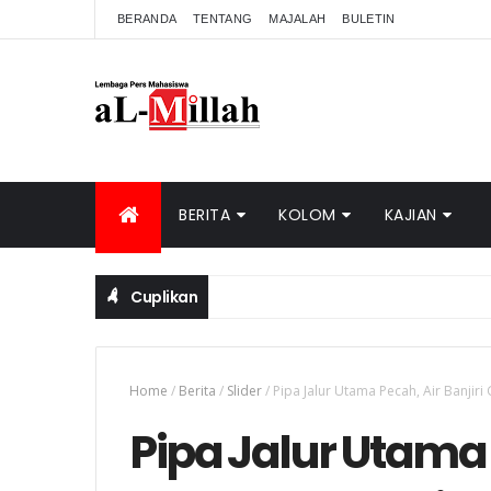
BERANDA
TENTANG
MAJALAH
BULETIN
BERITA
KOLOM
KAJIAN
Cuplikan
Home
/
Berita
/
Slider
/
Pipa Jalur Utama Pecah, Air Banjir
Pipa Jalur Utama 