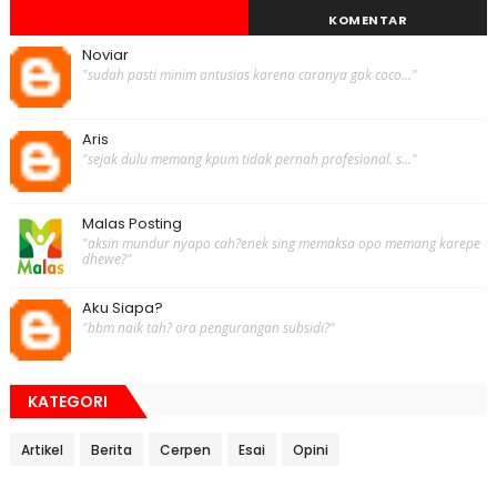
KOMENTAR
Noviar
"sudah pasti minim antusias karena caranya gak coco..."
Aris
"sejak dulu memang kpum tidak pernah profesional. s..."
Malas Posting
"aksin mundur nyapo cah?enek sing memaksa opo memang karepe
dhewe?"
Aku Siapa?
"bbm naik tah? ora pengurangan subsidi?"
KATEGORI
Artikel
Berita
Cerpen
Esai
Opini