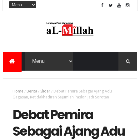
Home
/
Berita
/
Slider
/
Debat Pemira Sebagai Ajang Adu
Gagasan, Ketidakhadiran Sejumlah Paslon Jadi Sorotan
Debat Pemira
Sebagai Ajang Adu