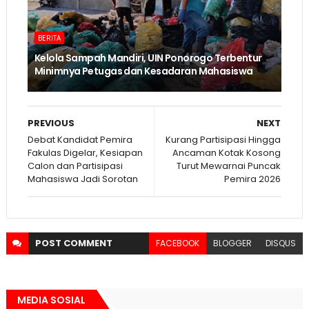
BERITA
Kelola Sampah Mandiri, UIN Ponorogo Terbentur
Minimnya Petugas dan Kesadaran Mahasiswa
PREVIOUS
NEXT
Debat Kandidat Pemira
Kurang Partisipasi Hingga
Fakulas Digelar, Kesiapan
Ancaman Kotak Kosong
Calon dan Partisipasi
Turut Mewarnai Puncak
Mahasiswa Jadi Sorotan
Pemira 2026
POST
COMMENT
FACEBOOK
BLOGGER
DISQUS
MEDIA SOSIAL