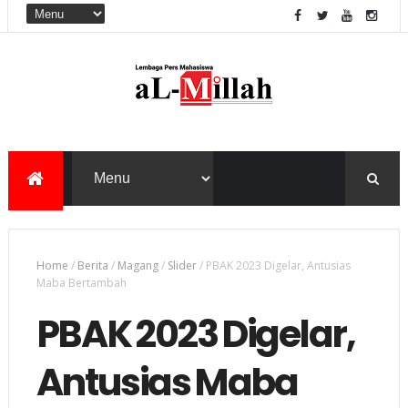
Home
/
Berita
/
Magang
/
Slider
/
PBAK 2023 Digelar, Antusias
Maba Bertambah
PBAK 2023 Digelar,
Antusias Maba