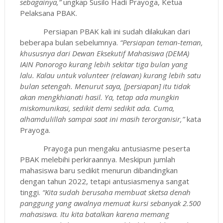
sebagainya,”
ungkap Susilo Hadi Prayoga, Ketua
Pelaksana PBAK.
Persiapan PBAK kali ini sudah dilakukan dari
beberapa bulan sebelumnya.
“Persiapan teman-teman,
khususnya dari Dewan Eksekutif Mahasiswa (DEMA)
IAIN Ponorogo kurang lebih sekitar tiga bulan yang
lalu. Kalau untuk volunteer (relawan) kurang lebih satu
bulan setengah. Menurut saya, [persiapan] itu tidak
akan mengkhianati hasil. Ya, tetap ada mungkin
miskomunikasi, sedikit demi sedikit ada. Cuma,
alhamdulillah sampai saat ini masih terorganisir,”
kata
Prayoga.
Prayoga pun mengaku antusiasme peserta
PBAK melebihi perkiraannya. Meskipun jumlah
mahasiswa baru sedikit menurun dibandingkan
dengan tahun 2022, tetapi antusiasmenya sangat
tinggi.
“K
ita sudah berusaha membuat sketsa denah
panggung yang awalnya memuat kursi sebanyak 2.500
mahasiswa. Itu kita batalkan karena memang