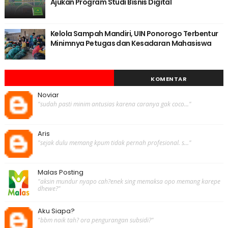
Ajukan Program Studi Bisnis Digital
Kelola Sampah Mandiri, UIN Ponorogo Terbentur
Minimnya Petugas dan Kesadaran Mahasiswa
KOMENTAR
Noviar
"sudah pasti minim antusias karena caranya gak coco..."
Aris
"sejak dulu memang kpum tidak pernah profesional. s..."
Malas Posting
"aksin mundur nyapo cah?enek sing memaksa opo memang karepe
dhewe?"
Aku Siapa?
"bbm naik tah? ora pengurangan subsidi?"