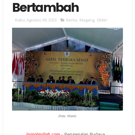
Bertambah
Rabu, Agustus 09, 2023
Berita
,
Magang
,
Slider
(Foto: Ilham)
lpmalmillah.com
- Pengenalan Budaya