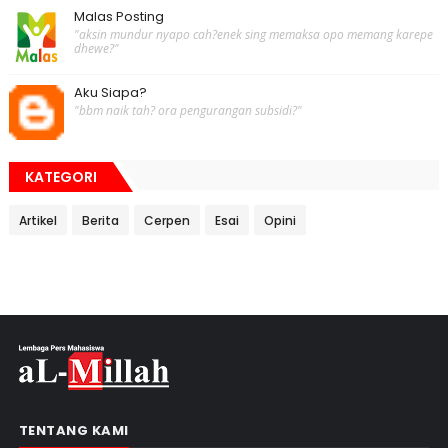
Malas Posting
"aksin mundur nyapo cah?enek sing memaksa opo memang karepe
dhewe?"
Aku Siapa?
"bbm naik tah? ora pengurangan subsidi?"
KATEGORI
Artikel
Berita
Cerpen
Esai
Opini
TENTANG KAMI