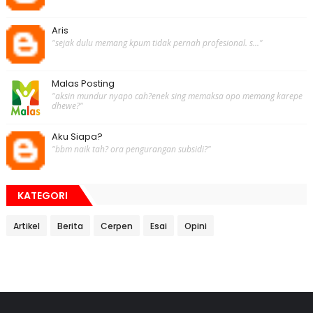
Aris
"sejak dulu memang kpum tidak pernah profesional. s..."
Malas Posting
"aksin mundur nyapo cah?enek sing memaksa opo memang karepe
dhewe?"
Aku Siapa?
"bbm naik tah? ora pengurangan subsidi?"
KATEGORI
Artikel
Berita
Cerpen
Esai
Opini