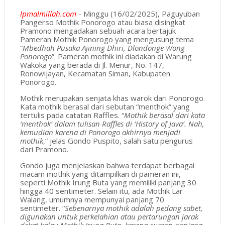
lpmalmillah.com
- Minggu (16/02/2025), Paguyuban
Pangerso Mothik Ponorogo atau biasa disingkat
Pramono mengadakan sebuah acara bertajuk
Pameran Mothik Ponorogo yang mengusung tema
“
Mbedhah Pusaka Ajining Dhiri, Dlondonge Wong
Ponorogo
”.
Pameran mothik ini diadakan di Warung
Wakoka yang berada di Jl.
Menur, No. 147,
Ronowijayan, Kecamatan Siman, Kabupaten
Ponorogo.
Mothik merupakan senjata khas warok dari Ponorogo.
Kata mothik berasal dari sebutan “menthok” yang
tertulis pada catatan Raffles. “
Mothik berasal dari kata
‘menthok’ dalam tulisan Raffles di ‘History of Java’. Nah,
kemudian karena di Ponorogo akhirnya menjadi
mothik
,” jelas Gondo Puspito, salah satu pengurus
dari Pramono.
Gondo juga menjelaskan bahwa terdapat berbagai
macam mothik yang ditampilkan di pameran ini,
seperti Mothik Irung Buta yang memiliki panjang 30
hingga 40 sentimeter. Selain itu, ada Mothik Lar
Walang, umumnya mempunyai panjang 70
sentimeter. “
Sebenarnya mothik adalah pedang sabet,
digunakan untuk perkelahian atau pertarungan jarak
dekat kalau Mothik Irung Buta, karena cuman panjang