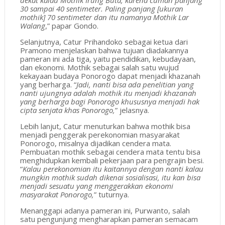
30 sampai 40 sentimeter. Paling panjang [ukuran
mothik] 70 sentimeter dan itu namanya Mothik Lar
Walang
,” papar Gondo.
Selanjutnya, Catur Prihandoko sebagai ketua dari
Pramono menjelaskan bahwa tujuan diadakannya
pameran ini ada tiga, yaitu pendidikan, kebudayaan,
dan ekonomi. Mothik sebagai salah satu wujud
kekayaan budaya Ponorogo dapat menjadi khazanah
yang berharga. “
Jadi, nanti bisa ada penelitian yang
nanti ujungnya adalah mothik itu menjadi khazanah
yang berharga bagi Ponorogo khususnya menjadi hak
cipta senjata khas Ponorogo,
” jelasnya.
Lebih lanjut, Catur menuturkan bahwa mothik bisa
menjadi penggerak perekonomian masyarakat
Ponorogo, misalnya dijadikan cendera mata.
Pembuatan mothik sebagai cendera mata tentu bisa
menghidupkan kembali pekerjaan para pengrajin besi.
“
Kalau perekonomian itu kaitannya dengan nanti kalau
mungkin mothik sudah dikenai sosialisasi, itu kan bisa
menjadi sesuatu yang menggerakkan ekonomi
masyarakat Ponorogo,
” tuturnya.
Menanggapi adanya pameran ini, Purwanto, salah
satu pengunjung mengharapkan pameran semacam