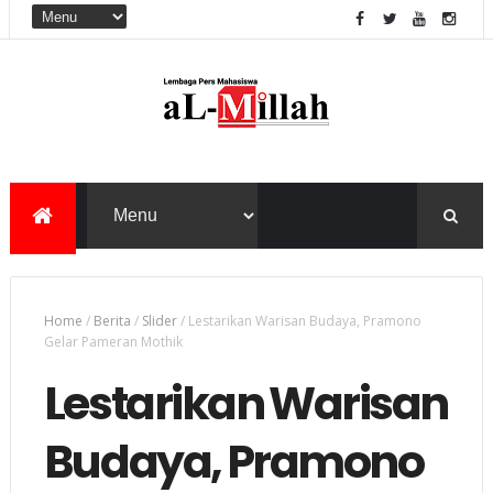
Home
/
Berita
/
Slider
/
Lestarikan Warisan Budaya, Pramono
Gelar Pameran Mothik
Lestarikan Warisan
Budaya, Pramono