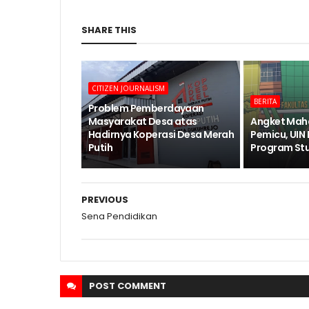
SHARE THIS
CITIZEN JOURNALISM
BERITA
Problem Pemberdayaan
Masyarakat Desa atas
Angket Mah
Hadirnya Koperasi Desa Merah
Pemicu, UIN
Putih
Program Stud
PREVIOUS
Sena Pendidikan
POST
COMMENT