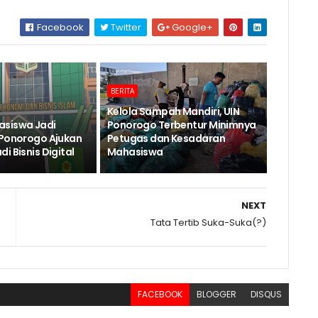
Facebook
Twitter
Google+
BERITA
Kelola Sampah Mandiri, UIN
asiswa Jadi
Ponorogo Terbentur Minimnya
 Ponorogo Ajukan
Petugas dan Kesadaran
i Bisnis Digital
Mahasiswa
NEXT
Tata Tertib Suka-Suka(?)
FACEBOOK
BLOGGER
DISQUS