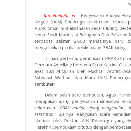
(F
lpmalmillah.com
- Pengenalan Budaya Akad
Negeri (IAIN) Ponorogo telah resmi dibuka 
PBAK tahun ini dilaksanakan secara luring. Ber
tema 'Spirit Moderasi Beragama Dan Gerakan Mah
terdapat sekitar 2.600 mahasiswa baru da
mengeluhkan perihal pelaksanaan PBAK luring.
Di hari pertama, pembukaan PBAK dimulai
Permata Ameillany bersama Firda Katrina Octa
ayat suci Al-Quran oleh Muchtar Arofat. Ac
Subhanul Wathon, dan Mars IAIN Ponorogo. 
sambutan.
Dalam salah satu sambutan, Agus Purn
merupakan ajang pengenalan mahasiswa terh
kekerasan. “
PBAK adalah ajang pengenalan, h
kekerasan,
” ujarnya. Rangkaian acara kemudi
simbolik oleh Rektor IAIN Ponorogo yang di
Terakhir, pembukaan ditutup dengan pembacaa