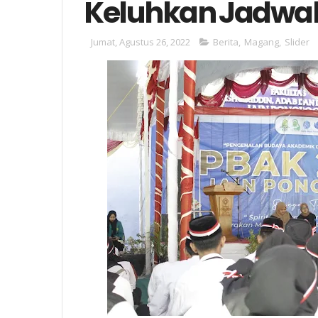
Keluhkan Jadwal
Jumat, Agustus 26, 2022
Berita
,
Magang
,
Slider