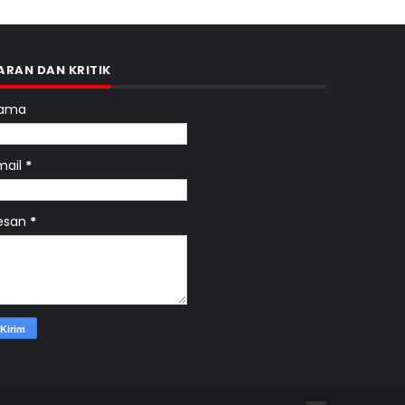
ARAN DAN KRITIK
ama
mail
*
esan
*