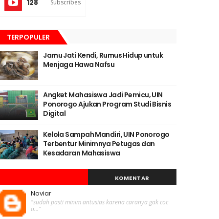
128
Subscribes
TERPOPULER
Jamu Jati Kendi, Rumus Hidup untuk
Menjaga Hawa Nafsu
Angket Mahasiswa Jadi Pemicu, UIN
Ponorogo Ajukan Program Studi Bisnis
Digital
Kelola Sampah Mandiri, UIN Ponorogo
Terbentur Minimnya Petugas dan
Kesadaran Mahasiswa
KOMENTAR
Noviar
"sudah pasti minim antusias karena caranya gak coc
o..."