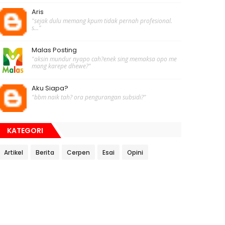
Aris
"sejak dulu memang kpum tidak pernah profesional.
s..."
Malas Posting
"aksin mundur nyapo cah?enek sing memaksa opo me
mang karepe dhewe?"
Aku Siapa?
"bbm naik tah? ora pengurangan subsidi?"
KATEGORI
Artikel
Berita
Cerpen
Esai
Opini