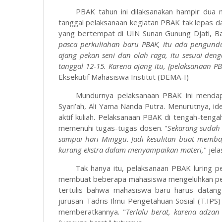
PBAK tahun ini dilaksanakan hampir dua m
tanggal pelaksanaan kegiatan PBAK tak lepas 
yang bertempat di UIN Sunan Gunung Djati, Ba
pasca perkuliahan baru PBAK, itu ada pengun
ajang pekan seni dan olah raga, itu sesuai deng
tanggal 12-15. Karena ajang itu, [pelaksanaan P
Eksekutif Mahasiswa Institut (DEMA-I)
Mundurnya pelaksanaan PBAK ini mendap
Syari’ah, Ali Yama Nanda Putra. Menurutnya, i
aktif kuliah. Pelaksanaan PBAK di tengah-tenga
memenuhi tugas-tugas dosen. "
Sekarang sudah
sampai hari Minggu. Jadi kesulitan buat membag
kurang ekstra dalam menyampaikan materi,
" jel
Tak hanya itu, pelaksanaan PBAK luring p
membuat beberapa mahasiswa mengeluhkan perihal
tertulis bahwa mahasiswa baru harus datang
jurusan Tadris Ilmu Pengetahuan Sosial (T.IP
memberatkannya. "
Terlalu berat, karena adzan