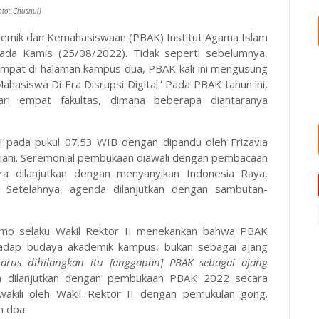
oto: Chusnul)
emik dan Kemahasiswaan (PBAK) Institut Agama Islam
pada Kamis (25/08/2022). Tidak seperti sebelumnya,
tempat di halaman kampus dua, PBAK kali ini mengusung
asiswa Di Era Disrupsi Digital.' Pada PBAK tahun ini,
ri empat fakultas, dimana beberapa diantaranya
 pada pukul 07.53 WIB dengan dipandu oleh Frizavia
viani. Seremonial pembukaan diawali dengan pembacaan
ara dilanjutkan dengan menyanyikan Indonesia Raya,
Setelahnya, agenda dilanjutkan dengan sambutan-
omo selaku Wakil Rektor II menekankan bahwa PBAK
adap budaya akademik kampus, bukan sebagai ajang
arus dihilangkan itu [anggapan] PBAK sebagai ajang
an dilanjutkan dengan pembukaan PBAK 2022 secara
wakili oleh Wakil Rektor II dengan pemukulan gong.
n doa.