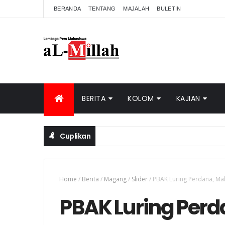
BERANDA
TENTANG
MAJALAH
BULETIN
BERITA
KOLOM
KAJIAN
Cuplikan
Home
/
Berita
/
Magang
/
Slider
/
PBAK Luring Perdana, Ma
PBAK Luring Per