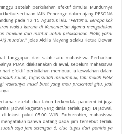
inggu setelah perkuliahan efektif dimulai. Mundurnya
dari keikutsertaaan IAIN Ponorogo dalam ajang PESONA
ndung pada 12-15 Agustus lalu. "
Pertama, kenapa kok
duran waktu karena di Kementerian Agama mengadakan
an timeline dari institut untuk pelaksanaan PBAK, yakni
BAK] mundur,
" jelas Aldilla Mayang selaku Ketua Dewan
at tanggapan dari salah satu mahasiswa Perbankan
dealnya PBAK dilaksanakan di awal, sebelum mahasiswa
h hari efektif perkuliahan membuat ia kewalahan dalam
 masuk kuliah, tugas sudah menumpuk, tapi malah PBAK
i waktunya, misal buat yang mau presentasi gitu, jadi
asnya.
ertama setelah dua tahun terkendala pandemi ini juga
 jadwal kegiatan yang dinilai terlalu pagi. Di jadwal,
 di lokasi pukul 05.00 WIB. Fathurrohim, mahasiswa
S) mengatakan bahwa datang pada jam tersebut terlalu
 subuh saja jam setengah 5, clue tugas dari panitia ya