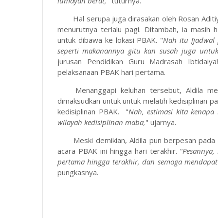
lumayan berat,
" tuturnya.
Hal serupa juga dirasakan oleh Rosan Adit
menurutnya terlalu pagi. Ditambah, ia masih 
untuk dibawa ke lokasi PBAK. "
Nah itu [jadwal
seperti makanannya gitu kan susah juga untuk
jurusan Pendidikan Guru Madrasah Ibtidaiya
pelaksanaan PBAK hari pertama.
Menanggapi keluhan tersebut, Aldila m
dimaksudkan untuk untuk melatih kedisiplinan p
kedisiplinan PBAK. "
Nah, estimasi kita kenapa 
wilayah kedisiplinan maba,
" ujarnya.
Meski demikian, Aldila pun berpesan pada
acara PBAK ini hingga hari terakhir. “
Pesannya, 
pertama hingga terakhir, dan semoga mendapat b
pungkasnya.