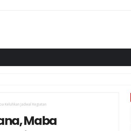
ba Keluhkan Jadwal Kegiatan
dana, Maba