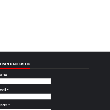
ARAN DAN KRITIK
ama
mail
*
esan
*