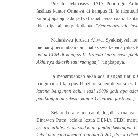
Presiden Mahasiswa IAIN Ponorogo, Adhi
fasilitas kantor Ormawa di kampus II. Ia menutu
kurang apalagi ada jadwal rapat bersamaan. Lant
tidak dipakai jam perkuliahan. “
Sementara solusinya
Mahasiswa jurusan Ahwal Syakhsiyyah it
memang permintaan dari mahasiswa kepada pihak k
untuk BEM di kampus II. Karena kampusnya pindah
Akhirnya dikasih satu ruangan,
"
ungkapnya.
Ia menambahkan akan ada ruangan untuk O
bangunan di kampus II belum sepenuhnya selesai.
karena bangunan belum jadi 100% ,jadi apa adan
pembangunan selesai, kantor Ormawa
pasti ada,"
Selain kurang memadai, legalitas ruanga
Binawan Putra, selaku ketua DEMA FEBI menu
secara
tertulis. Pada
saat
kami
pindah
kekampus
II
k
ebetulan y
a
n
g
kosong
ruang
an A
201
, d
an itu
dise