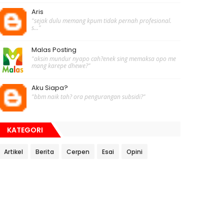
Aris
"sejak dulu memang kpum tidak pernah profesional.
s..."
Malas Posting
"aksin mundur nyapo cah?enek sing memaksa opo me
mang karepe dhewe?"
Aku Siapa?
"bbm naik tah? ora pengurangan subsidi?"
KATEGORI
Artikel
Berita
Cerpen
Esai
Opini