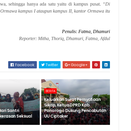
iswa, sehingga hanya ada satu yaitu di kampus pusat.
“Di
or Ormawa kampus I ataupun kampus II, kantor Ormawa itu
Penulis: Fatma, Dhamuri
Reporter: Mit
h
a, Thoriq, Dhamuri, Fatma, Afdul
Facebook
Twitter
Google+
BERITA
Keluarkan Surat Pernyataan
Sikap, Ketua DPRD Kab.
Hari Santri
Ponorogo Dukung Pencabutan
kerasan Seksual
UU Ciptaker