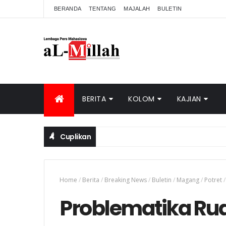
BERANDA
TENTANG
MAJALAH
BULETIN
BERITA
KOLOM
KAJIAN
Cuplikan
Home
/
Berita
/
Breaking News
/
Buletin
/
Magang
/
Potret
/
Problematika R