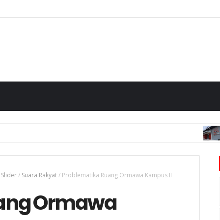
CIT
Slider
/
Suara Rakyat
/
Problematika Ruang Ormawa Kampus II
uang Ormawa