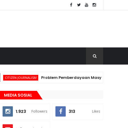
Problem Pemberdayaan Masyarakat Desa atas H
IZEN JOURNALISM
MEDIA SOSIAL
1.923
313
Followers
Likes