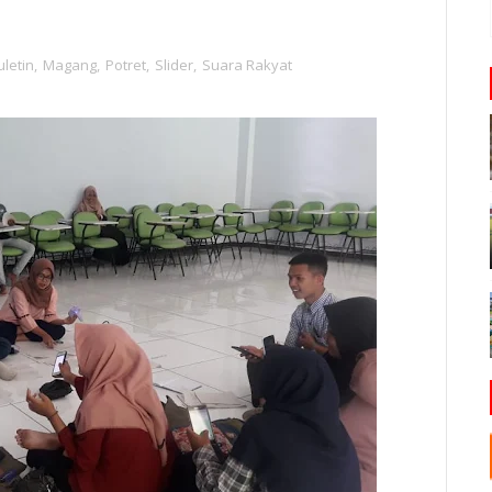
uletin
,
Magang
,
Potret
,
Slider
,
Suara Rakyat