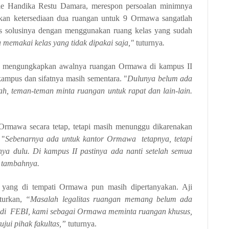
e Handika Restu Damara, merespon persoalan minimnya
rkan ketersediaan dua ruangan untuk 9 Ormawa sangatlah
as solusinya dengan menggunakan ruang kelas yang sudah
 memakai kelas yang tidak dipakai saja,"
tuturnya
.
u mengungkapkan awalnya ruangan Ormawa di kampus II
ampus dan sifatnya masih sementara. "
Dulunya belum ada
, teman-teman minta ruangan untuk rapat dan lain-lain.
rmawa secara tetap, tetapi masih menunggu dikarenakan
 "
Sebenarnya ada untuk kantor Ormawa
tetapnya, tetapi
ya dulu. Di kampus II pastinya ada nanti setelah semua
tambahnya.
n yang di tempati Ormawa pun masih dipertanyakan. Aji
turkan,
“Masalah
lega
litas
ruangan
memang
belum
ada
di
FEBI,
kami sebagai Ormawa meminta ruangan khusus,
tujui
pihak f
akultas
,”
tuturnya.