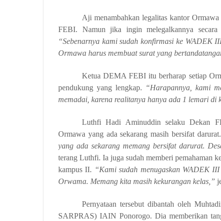
Aji menambahkan legalitas kantor Ormaw
FEBI. Namun jika ingin melegalkannya secara t
“Sebenarnya kami sudah konfirmasi ke WADEK III, 
Ormawa harus membuat surat yang bertandatangan
Ketua DEMA FEBI itu berharap setiap Orma
pendukung yang lengkap.
“Harapannya, kami me
memadai, karena realitanya hanya ada 1 lemari di 
Luthfi Hadi Aminuddin selaku Dekan FE
Ormawa yang ada sekarang masih bersifat darurat
yang ada sekarang memang bersifat darurat. De
terang Luthfi. Ia juga sudah memberi pemahaman ke
kampus II.
“Kami sudah menugaskan WADEK III un
Orwama. Memang kita masih kekurangan kelas,”
j
Pernyataan tersebut dibantah oleh Muht
SARPRAS) IAIN Ponorogo. Dia memberikan tangg