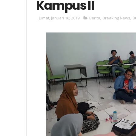
Kampus II
Jumat, Januari 18, 2019
Berita
,
Breaking News
,
B