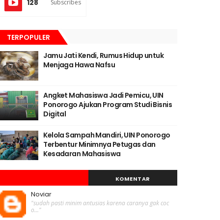
128
Subscribes
TERPOPULER
Jamu Jati Kendi, Rumus Hidup untuk
Menjaga Hawa Nafsu
Angket Mahasiswa Jadi Pemicu, UIN
Ponorogo Ajukan Program Studi Bisnis
Digital
Kelola Sampah Mandiri, UIN Ponorogo
Terbentur Minimnya Petugas dan
Kesadaran Mahasiswa
KOMENTAR
Noviar
"sudah pasti minim antusias karena caranya gak coc
o..."