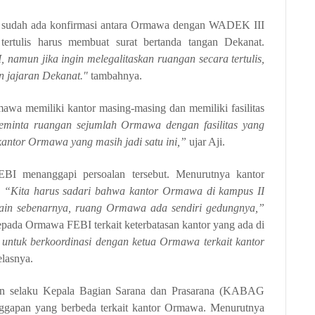
a sudah ada konfirmasi antara Ormawa dengan WADEK III
ertulis harus membuat surat bertanda tangan Dekanat.
namun jika ingin melegalitaskan ruangan secara tertulis,
 jajaran Dekanat
."
tambahnya.
wa memiliki kantor masing-masing dan memiliki fasilitas
minta ruangan sejumlah Ormawa dengan fasilitas yang
kantor Ormawa yang masih jadi satu ini,”
ujar Aji.
BI menanggapi persoalan tersebut. Menurutnya kantor
.
“Kita harus sadari bahwa kantor Ormawa di kampus II
sain sebenarnya, ruang Ormawa ada sendiri gedungnya,”
pada Ormawa FEBI terkait keterbatasan kantor yang ada di
tuk berkoordinasi dengan ketua Ormawa terkait kantor
elasnya.
adin selaku Kepala Bagian Sarana dan Prasarana (KABAG
apan yang berbeda terkait kantor Ormawa. Menurutnya