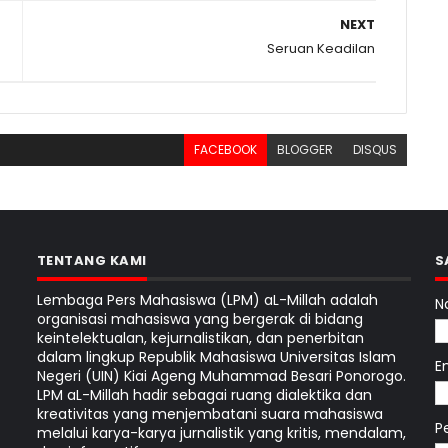
NEXT
Seruan Keadilan
FACEBOOK
BLOGGER
DISQUS
TENTANG KAMI
S
Lembaga Pers Mahasiswa (LPM) aL-Millah adalah
N
organisasi mahasiswa yang bergerak di bidang
keintelektualan, kejurnalistikan, dan penerbitan
dalam lingkup Republik Mahasiswa Universitas Islam
E
Negeri (UIN) Kiai Ageng Muhammad Besari Ponorogo.
LPM aL-Millah hadir sebagai ruang dialektika dan
kreativitas yang menjembatani suara mahasiswa
P
melalui karya-karya jurnalistik yang kritis, mendalam,