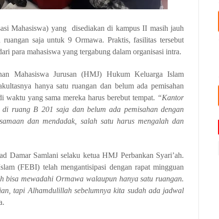
asi Mahasiswa) yang
disediakan di kampus II masih jauh
 ruangan saja untuk 9 Ormawa. Praktis, fasilitas tersebut
ri para mahasiswa yang tergabung dalam organisasi intra.
unan Mahasiswa Jurusan (HMJ) Hukum Keluarga Islam
akultasnya hanya satu ruangan dan belum ada pemisahan
di waktu yang sama mereka harus berebut tempat.
“Kantor
a di ruang B 201 saja dan belum ada pemisahan dengan
ersamaan dan mendadak,
salah
satu
harus
mengalah dan
ad Damar Samlani selaku ketua HMJ Perbankan Syari’ah.
lam (FEBI) telah mengantisipasi dengan rapat mingguan
sih bisa mewadahi Ormawa walaupun hanya satu ruangan.
ian, tapi Alhamdulillah sebelumnya kita sudah ada jadwal
a.