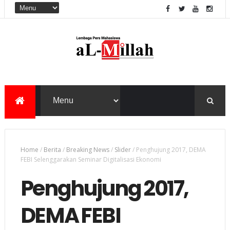
Home
/
Berita
/
Breaking News
/
Slider
/
Penghujung 2017, DEMA
FEBI Selenggarakan Seminar Digitalisasi Ekonomi
Penghujung 2017,
DEMA FEBI