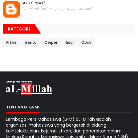
Aku Siapa?
"bbm naik tah? ora pengurangan subsidi?"
KATEGORI
Artikel
Berita
Cerpen
Esai
Opini
TENTANG KAMI
Lembaga Pers Mahasiswa (LPM) aL-Millah adalah
organisasi mahasiswa yang bergerak di bidang
keintelektualan, kejurnalistikan, dan penerbitan dalam
lingkup Republik Mahasiswa Universitas Islam Negeri (UIN)