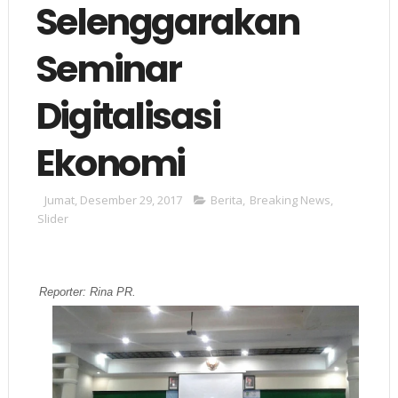
Selenggarakan
Seminar
Digitalisasi
Ekonomi
Jumat, Desember 29, 2017
Berita
,
Breaking News
,
Slider
Reporter: Rina PR.