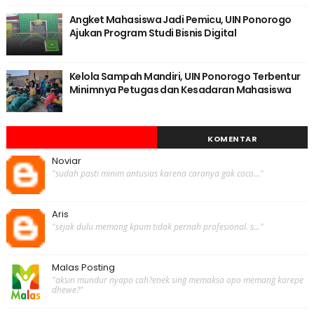
Angket Mahasiswa Jadi Pemicu, UIN Ponorogo
Ajukan Program Studi Bisnis Digital
Kelola Sampah Mandiri, UIN Ponorogo Terbentur
Minimnya Petugas dan Kesadaran Mahasiswa
KOMENTAR
Noviar
"sudah pasti minim antusias karena caranya gak coco..."
Aris
"sejak dulu memang kpum tidak pernah profesional. s..."
Malas Posting
"aksin mundur nyapo cah?enek sing memaksa opo memang karepe
dhewe?"