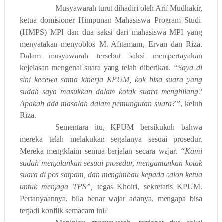
Musyawarah turut dihadiri oleh
Arif Mudhakir,
ketua domisioner
Himpunan Mahasiswa Program Studi
(
HMPS
)
MPI dan dua saksi
dari mahasiswa MPI
yang
menyatakan menyoblos M. Afitamam
, Ervan dan Riza
.
Dalam musyawarah tersebut saksi mempertayakan
kejelasan mengenai suara yang telah diberikan.
“Saya di
sini kecewa sama kinerja KPUM, kok bisa suara yang
sudah saya masukkan dalam kotak suara menghilang?
Apakah ada masalah dalam pemungutan suara?”
, keluh
Riza.
Sementara itu, KPUM bersikukuh bahwa
mereka telah melakukan segalanya sesuai prosedur.
Mereka mengklaim semua berjalan secara wajar.
“Kami
sudah menjalankan sesuai prosedur, mengamankan kotak
suara di pos satpam, dan mengimbau kepada calon ketua
untuk menjaga TPS”,
tegas
Khoiri, sekretaris KPUM.
Pertanyaannya, bila benar wajar adanya,
mengapa bisa
terjadi
konflik
semacam
ini?