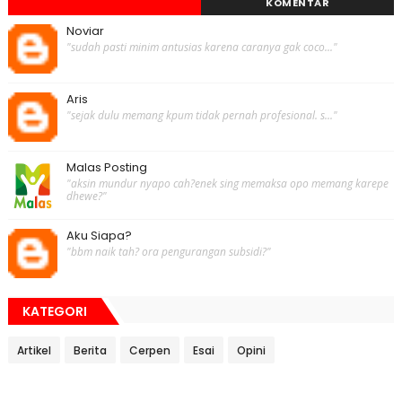
KOMENTAR
Noviar
"sudah pasti minim antusias karena caranya gak coco..."
Aris
"sejak dulu memang kpum tidak pernah profesional. s..."
Malas Posting
"aksin mundur nyapo cah?enek sing memaksa opo memang karepe
dhewe?"
Aku Siapa?
"bbm naik tah? ora pengurangan subsidi?"
KATEGORI
Artikel
Berita
Cerpen
Esai
Opini