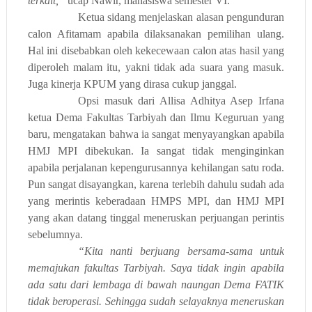
terkait,”
ucap Nawir, mahasiswa semester VI.
Ketua sidang menjelaskan alasan pengunduran
calon Afitamam apabila dilaksanakan pemilihan ulang.
Hal ini disebabkan oleh kekecewaan calon atas hasil yang
diperoleh malam itu, yakni tidak ada suara yang masuk.
Juga kinerja KPUM yang dirasa cukup janggal.
Opsi masuk dari Allisa Adhitya Asep Irfana
ketua Dema Fakultas Tarbiyah dan Ilmu Keguruan yang
baru, mengatakan bahwa ia sangat menyayangkan apabila
HMJ MPI dibekukan. Ia sangat tidak menginginkan
apabila perjalanan kepengurusannya kehilangan satu roda.
Pun sangat disayangkan, karena terlebih dahulu sudah ada
yang merintis keberadaan HMPS MPI, dan HMJ MPI
yang akan datang tinggal meneruskan perjuangan perintis
sebelumnya.
“Kita nanti berjuang bersama-sama untuk
memajukan fakultas Tarbiyah. Saya tidak ingin apabila
ada satu dari lembaga di bawah naungan Dema FATIK
tidak beroperasi. Sehingga sudah selayaknya meneruskan