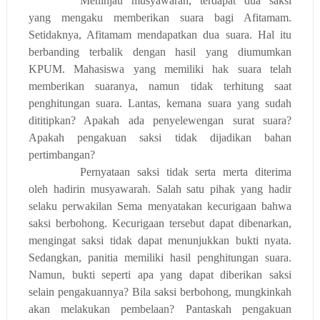
Meninjau musyawarah, terdapat dua saksi
yang mengaku memberikan suara bagi Afitamam.
Setidaknya, Afitamam mendapatkan dua suara. Hal itu
berbanding
ter
balik dengan hasil yang diumumkan
KPUM. Mahasiswa yang memiliki hak suara telah
memberikan suaranya, namun tidak terhitung saat
penghitungan suara. Lantas, kemana suara yang sudah
dititipkan? Apakah ada penyelewengan
surat
suara?
Apakah pengakuan saksi tidak di
jadikan bahan
pertimbangan
?
Pernyataan saksi tidak serta merta diterima
oleh hadirin musyawarah. Salah satu pihak yang hadir
selaku perwakilan S
ema
menyatakan kecurigaan bahwa
saksi berbohong. Kecurigaan tersebut dapat dibenarkan,
mengingat saksi tidak dapat menunjukkan bukti nyata.
Sedangkan, panitia memiliki hasil penghitungan suara.
Namun, bukti seperti apa yang dapat diberikan saksi
selain pengakuannya? Bila saksi berbohong, mungkinkah
akan melakukan pembelaan? Pantaskah pengakuan