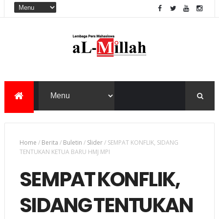
Home
/
Berita
/
Buletin
/
Slider
/
SEMPAT KONFLIK, SIDANG
TENTUKAN KETUA BARU HMJ MPI
SEMPAT KONFLIK,
SIDANG TENTUKAN