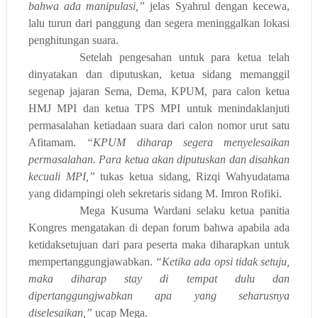
bahwa ada manipulasi,”
jelas Syahrul dengan kecewa,
lalu
turun dari panggung dan segera meninggalkan lokasi
penghitungan suara.
Setelah pengesahan untuk para ketua telah
dinyatakan dan diputuskan, ketua sidang memanggil
segenap jajaran Sema, Dema, KPUM, para calon ketua
HMJ MPI dan ketua TPS MPI untuk menindaklanjuti
permasalahan ketiadaan suara dari calon nomor urut satu
Afitamam.
“KPUM diharap segera menyelesaikan
permasalahan. Para ketua akan diputuskan dan disahkan
kecuali MPI,”
tukas ketua sidang, Rizqi Wahyudatama
yang didampingi oleh sekretaris sidang M. Imron Rofiki.
Mega Kusuma Wardani selaku ketua panitia
K
ongres mengatakan di depan forum bahwa apabila ada
ketidaksetujuan dari para peserta maka diharapkan untuk
mempertanggungjawabkan.
“Ketika ada opsi tidak setuju,
maka diharap stay di tempat dulu dan
dipertanggungjwabkan apa yang seharusnya
diselesaikan,”
ucap Mega.