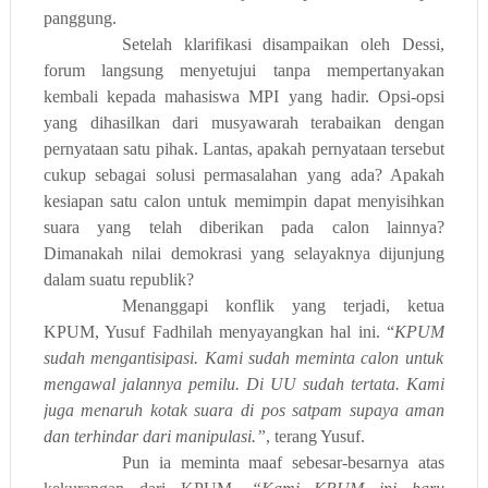
panggung.
Setelah klarifikasi disampaikan oleh Dessi,
forum langsung menyetujui tanpa mempertanyakan
kembali kepada mahasiswa MPI yang hadir. Opsi-opsi
yang dihasilkan dari musyawarah terabaikan dengan
pernyataan satu pihak. Lantas,
a
pakah pernyataan tersebut
cukup sebagai solusi permasalahan yang ada? Apakah
kesiapan satu calon untuk memimpin dapat menyisihkan
suara yang telah diberikan pada calon lainnya?
Dimana
kah
nilai demokrasi yang s
elayaknya
dijunjung
d
alam
suatu
r
epublik?
Menanggapi konflik yang terjadi, ketua
KPUM, Yusuf Fadhilah menyayangkan hal ini. “
KPU
M
sudah mengantisipasi. Kami sudah meminta calon untuk
mengawal jalannya pemilu. Di UU sudah tertata. Kami
juga menaruh kotak suara di pos satpam supaya aman
dan terhindar dari manipulasi.”
, terang Yusuf.
Pun ia meminta maaf sebesar-besarnya atas