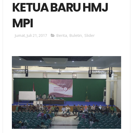
KETUA BARU HMJ
MPI
Jumat, Juli 21, 2017
Berita
,
Buletin
,
Slider