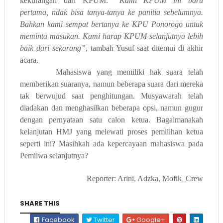
kekurangan dari KPUM.
“Kami KPUM ini baru
pertama, ndak bisa tanya-tanya ke panitia sebelumnya.
Bahkan kami sempat bertanya ke KPU Ponorogo untuk
meminta masukan. Kami harap KPUM selanjutnya lebih
baik dari sekarang”
,
tambah
Yusuf saat ditemui
di akhir
acara.
Mahasiswa yang memiliki hak suara telah
memberikan suaranya, namun
beberapa suara dari mereka
tak berwujud saat penghitungan. Musyawarah telah
diadakan dan menghasilkan
beberapa
opsi, namun gugur
dengan pernyataan satu calon
ketua
. Bagaimanakah
kelanjutan HMJ yang melewati proses pemilihan ketua
seperti ini?
M
asih
kah
ada kepercayaan mahasiswa pada
Pemilwa selanjutnya?
Reporter: Arini, Adzka, Mofik_Crew
SHARE THIS
Facebook
Twitter
Google+