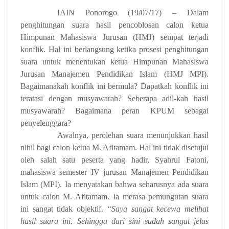
IAIN Ponorogo (19/07
/17
) –
Dalam
p
enghitungan suara hasil pencoblosan
calon
ketua
Himpunan Mahasiswa Jurusan (
HMJ
)
sempat terjadi
konflik. Hal ini
berlangsung
ketika prosesi penghitungan
suara untuk menentukan ketua Himpunan Mahasiswa
Jurusan Manajemen Pendidikan Islam (HMJ MPI).
Bagaimanakah
konflik ini bermula?
D
apatkah konflik ini
teratasi dengan musyawarah? Seberapa adil-kah hasil
musyawarah? Bagaimana peran KPUM sebagai
penyelenggara?
Awalnya,
perolehan suara
menunjukkan
hasil
nihil bagi calon ketua M. Afitamam. Hal ini
tidak disetujui
oleh salah satu peserta yang hadir, Syahrul Fatoni,
mahasiswa semester IV jurusan Manajemen Pendidikan
Islam (MPI). Ia menyatakan bahwa seharusnya ada suara
untuk calon M. Afitamam. Ia me
rasa
pemungutan suara
ini sangat tidak objektif.
“Saya sangat kecewa melihat
hasil suara ini. Sehingga dari sini sudah sangat jelas