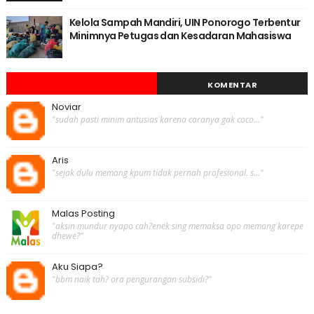
Kelola Sampah Mandiri, UIN Ponorogo Terbentur
Minimnya Petugas dan Kesadaran Mahasiswa
KOMENTAR
Noviar
"sudah pasti minim antusias karena caranya gak coco..."
Aris
"sejak dulu memang kpum tidak pernah profesional. s..."
Malas Posting
"aksin mundur nyapo cah?enek sing memaksa opo memang karepe
dhewe?"
Aku Siapa?
"bbm naik tah? ora pengurangan subsidi?"