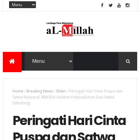
Home
/
Breaking News
/
Slider
/
Peringati Hari Cinta Puspa dan
Satwa Nasional, BBKSDA Adakan Pelepasliaran Dua Satwa
Dilindungi
Peringati Hari Cinta
Puspa dan Satwa