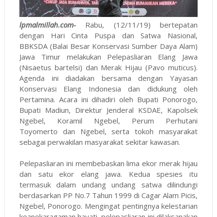
lpmalmillah.com-
Rabu, (12/11/19) bertepatan
dengan Hari Cinta Puspa dan Satwa Nasional,
BBKSDA (Balai Besar Konservasi Sumber Daya Alam)
Jawa Timur melakukan Pelepasliaran Elang Jawa
(Nisaetus bartelsi) dan Merak Hijau (Pavo muticus).
Agenda ini diadakan bersama dengan Yayasan
Konservasi Elang Indonesia dan didukung oleh
Pertamina. Acara ini dihadiri oleh Bupati Ponorogo,
Bupati Madiun, Direktur Jenderal KSDAE, Kapolsek
Ngebel, Koramil Ngebel, Perum Perhutani
Toyomerto dan Ngebel, serta tokoh masyarakat
sebagai perwakilan masyarakat sekitar kawasan.
Pelepasliaran ini membebaskan lima ekor merak hijau
dan satu ekor elang jawa. Kedua spesies itu
termasuk dalam undang undang satwa dilindungi
berdasarkan PP No.7 Tahun 1999 di Cagar Alam Picis,
Ngebel, Ponorogo. Mengingat pentingnya kelestarian
keanekaragaman hayati, pelepasliaran ini dilaksanakan