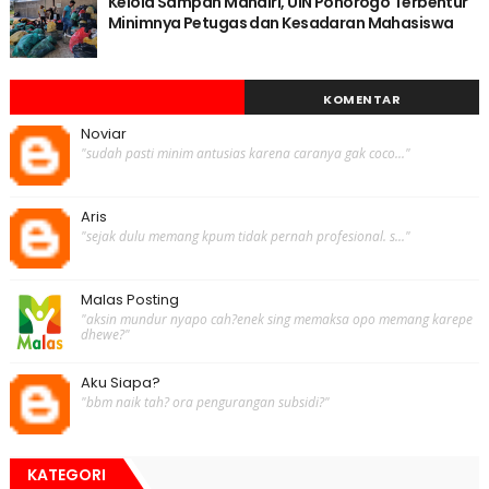
Kelola Sampah Mandiri, UIN Ponorogo Terbentur
Minimnya Petugas dan Kesadaran Mahasiswa
KOMENTAR
Noviar
"sudah pasti minim antusias karena caranya gak coco..."
Aris
"sejak dulu memang kpum tidak pernah profesional. s..."
Malas Posting
"aksin mundur nyapo cah?enek sing memaksa opo memang karepe
dhewe?"
Aku Siapa?
"bbm naik tah? ora pengurangan subsidi?"
KATEGORI