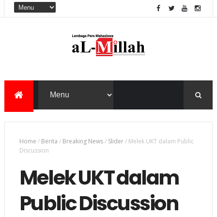
Home
/
Berita
/
Breaking News
/
Slider
/
Melek UKT dalam Public
Discussion
Melek UKT dalam
Public Discussion