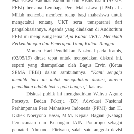
Mahasiswa Fakultas Ekonomi dan Bisnis Islam (SEMA
FEBI) bersama Lembaga Pers Mahasiswa (LPM) aL-
Millah mencoba memberi ruang bagi mahasiswa untuk
mengetahui tentang UKT serta transparansi dari
pangalokasiannya. Agenda yang diadakan di Auditorium
FEBI ini mengusung tema “
Apa Kabar UKT?: Menelaah
Perkembangan dan Penerapan Uang Kuliah Tunggal
”.
Momen Hari Pendidikan Nasional pada Kamis,
(02/05/19) dirasa tepat untuk mengadakan diskusi ini,
seperti yang disampaikan oleh Bagus Ervin (Ketua
SEMA FEBI) dalam sambutannya.
“Kami sengaja
memilih hari ini untuk mengadakan diskusi, karena
pendidikan adalah hak segala bangsa,”
katanya.
Diskusi publik ini menghadirkan Wahyu Agung
Prasetyo, Badan Pekerja (BP) Advokasi Nasional
Perhimpunan Pers Mahasiswa Indonesia (PPMI) dan H.
Didiek Noeryono Basar, M.M, Kepala Bagian (Kabag)
Perencanaan dan Keuangan IAIN Ponorogo sebagai
pemateri. Ahmanda Fitriyana, salah satu anggota devisi