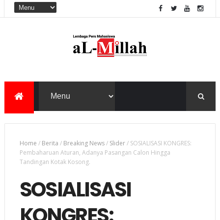
Home
/
Berita
/
Breaking News
/
Slider
/
SOSIALISASI KONGRES:
Pembaharuan Aturan, Adanya Pasangan Calon Hingga
Tandingan Kotak Kosong.
SOSIALISASI
KONGRES: