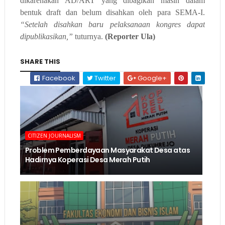
dikarenakan AD/ART yang dibagikan masih dalam
bentuk draft dan belum disahkan oleh para SEMA-I.
“Setelah disahkan baru pelaksanaan kongres dapat
dipublikasikan
,
”
t
uturnya
.
(Reporter Ula)
SHARE THIS
Facebook
Twitter
Google+
CITIZEN JOURNALISM
Problem Pemberdayaan Masyarakat Desa atas
Hadirnya Koperasi Desa Merah Putih