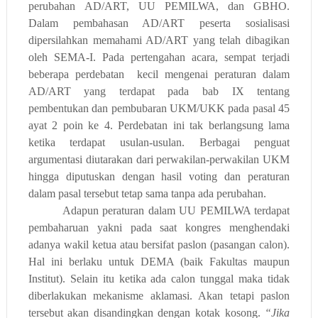
perubahan
AD/ART, UU PEMILWA, dan GBHO.
Dalam pembahasan AD/ART peserta sosialisasi
dipersilahkan
memahami
AD/ART yang telah dibagikan
oleh
SEMA-I
.
Pada pertengahan acara, sempat
terjadi
beberapa perdebatan
kecil mengenai peraturan dalam
AD/ART yang terdapat pada bab IX tentang
pembentukan dan pembubaran UKM/UKK pada pasal 45
ayat 2 poin ke 4. Perdebatan ini tak berlangsung lama
ketika terdapat usulan-usulan
. B
erbagai penguat
argumentasi
diutarakan dari perwakilan-perwakilan UKM
hingga diputuskan dengan hasil voting dan
peraturan
dalam pasal tersebut
tetap sama tanpa ada perubahan.
Adapun peraturan dalam UU PEMILWA terdapat
pembaharuan yakni pada saat kongres menghendaki
adanya wakil ketua
atau bersifat paslon (pasangan calon).
Hal ini berlaku untuk DEMA (baik Fakultas maupun
Institut). Selain itu ketika ada calon tunggal maka tidak
diberlakukan mekanisme aklamasi. Akan tetapi paslon
tersebut akan disandingkan dengan kotak kosong.
“Jika