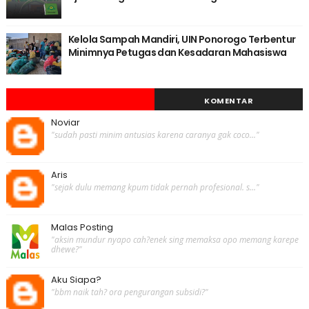
Kelola Sampah Mandiri, UIN Ponorogo Terbentur
Minimnya Petugas dan Kesadaran Mahasiswa
KOMENTAR
Noviar
"sudah pasti minim antusias karena caranya gak coco..."
Aris
"sejak dulu memang kpum tidak pernah profesional. s..."
Malas Posting
"aksin mundur nyapo cah?enek sing memaksa opo memang karepe
dhewe?"
Aku Siapa?
"bbm naik tah? ora pengurangan subsidi?"