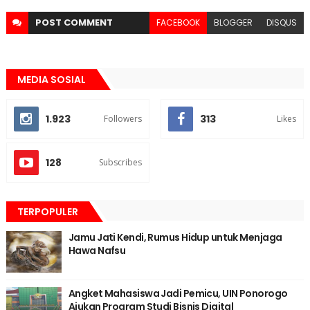
POST
COMMENT
FACEBOOK
BLOGGER
DISQUS
MEDIA SOSIAL
1.923
313
Followers
Likes
128
Subscribes
TERPOPULER
Jamu Jati Kendi, Rumus Hidup untuk Menjaga
Hawa Nafsu
Angket Mahasiswa Jadi Pemicu, UIN Ponorogo
Ajukan Program Studi Bisnis Digital