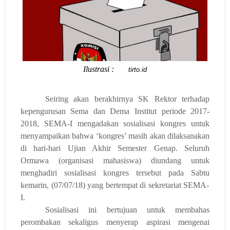
Ilustrasi :
tirto.id
Seiring akan berakhirnya SK Rektor terhadap
kepengurusan Sema dan Dema Institut periode 2017-
2018, SEMA-I mengadakan sosialisasi kongres untuk
menyampaikan bahwa ‘kongres’ masih akan dilaksanakan
di hari-hari Ujian Akhir Semester Genap. S
eluruh
O
rmawa (organisasi mahasiswa) diundang
untuk
menghadiri
sosialisasi kongres
tersebut
pada Sabtu
kemarin
, (07/07/18) yang bertempat
di sekretariat
SEMA-
I.
Sosialisasi ini
bertujuan untuk
membahas
perombakan sekaligus menyerap aspirasi mengenai