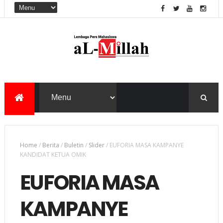
Home
/
Berita
/
Buletin
/
Slider
/
EUFORIA MASA KAMPANYE
KANDIDAT KETUA OMIK
EUFORIA MASA
KAMPANYE