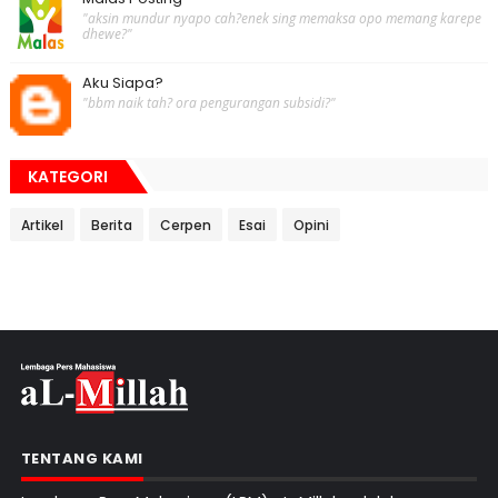
"aksin mundur nyapo cah?enek sing memaksa opo memang karepe
dhewe?"
Aku Siapa?
"bbm naik tah? ora pengurangan subsidi?"
KATEGORI
Artikel
Berita
Cerpen
Esai
Opini
TENTANG KAMI