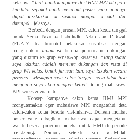
kelasnya. “
Jadi, untuk kampanye dari HMJ MPI kita para
kandidat sepakat untuk membuat poster yang nantinya
dapat disebarkan di sosmed maupun dicetak dan
ditempel"
, jelasnya.
Berbeda dengan jurusan MPI, calon ketua tunggal
untuk Sema Fakultas Ushuludin Adab dan Dakwah
(FUAD), Ina Imroatul melakukan sosialisasi dengan
mengirimkan
broadcast
berupa permintaan dukungan
yang dikirim ke grup WhatsApp kelasnya.
"Yang sudah
saya lakukan adalah meminta dukungan dan restu di
grup WA kelas. Untuk jurusan lain, saya lakukan secara
personal. Meskipun saya calon tunggal, saya tidak bisa
menjamin saya akan menjadi ketua",
terang mahasiswa
KPI semester enam itu.
Konsep kampanye calon ketua HMJ MPI
mengutamakan agar mahasiswa MPI mengetahui data
calon-calon ketua beserta visi-misinya. Dengan melihat
poster yang dibagikan, mahasiswa dapat mengetahui
wajah beserta program mereka untuk HMJ di periode
mendatang. Namun, setelah kru aL-Millah