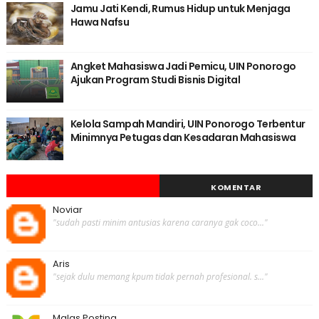
Jamu Jati Kendi, Rumus Hidup untuk Menjaga
Hawa Nafsu
Angket Mahasiswa Jadi Pemicu, UIN Ponorogo
Ajukan Program Studi Bisnis Digital
Kelola Sampah Mandiri, UIN Ponorogo Terbentur
Minimnya Petugas dan Kesadaran Mahasiswa
KOMENTAR
Noviar
"sudah pasti minim antusias karena caranya gak coco..."
Aris
"sejak dulu memang kpum tidak pernah profesional. s..."
Malas Posting