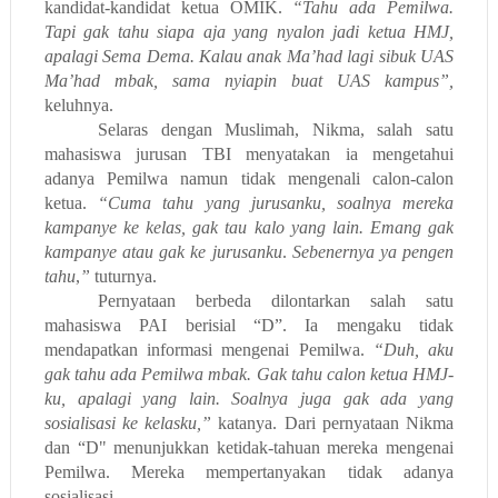
kandidat-kandidat ketua OMIK.
“Tahu ada Pemilwa.
Tapi gak tahu siapa aja yang nyalon jadi ketua HMJ,
apalagi Sema Dema. Kalau anak Ma’had lagi sibuk UAS
Ma’had mbak, sama nyiapin buat UAS kampus”,
keluhnya.
Selaras dengan Muslimah, Nikma, salah satu
mahasiswa jurusan TBI menyatakan ia mengetahui
adanya Pemilwa namun tidak mengenali calon-calon
ketua.
“Cuma tahu yang jurusanku, soalnya mereka
kampanye ke kelas, gak tau kalo yang lain. Emang gak
kampanye atau gak ke jurusanku
.
Sebenernya ya pengen
tahu
,
”
tuturnya.
Pernyataan berbeda dilontarkan salah satu
mahasiswa PAI berisial “D”. Ia mengaku tidak
mendapatkan informasi mengenai Pemilwa.
“Duh, aku
gak tahu ada Pemilwa mbak. Gak tahu calon ketua HMJ-
ku, apalagi yang lain. Soalnya juga gak ada yang
sosialisasi ke kelasku,”
katanya. Dari pernyataan Nikma
dan “D" menunjukkan ketidak-tahuan mereka mengenai
Pemilwa. Mereka mempertanyakan tidak adanya
sosialisasi.