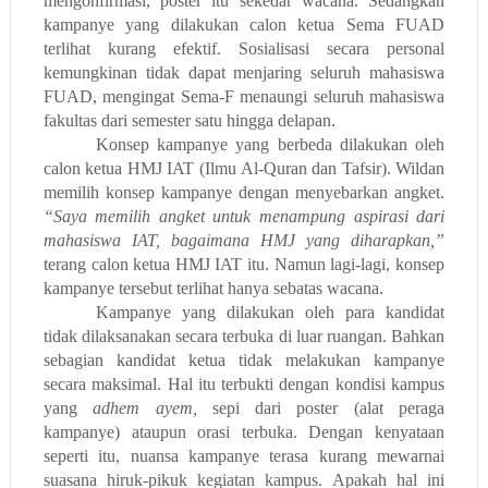
mengonfirmasi, poster itu sekedar wacana. Sedangkan
kampanye yang dilakukan calon ketua Sema FUAD
terlihat kurang efektif. Sosialisasi secara personal
kemungkinan tidak dapat menjaring seluruh mahasiswa
FUAD, mengingat Sema-F menaungi seluruh mahasiswa
fakultas dari semester satu hingga delapan.
Konsep kampanye yang berbeda dilakukan oleh
calon ketua HMJ IAT (Ilmu Al-Quran dan Tafsir). Wildan
memilih konsep kampanye dengan menyebarkan angket.
“Saya memilih angket untuk menampung aspirasi dari
mahasiswa IAT, bagaimana HMJ yang diharapkan,”
terang calon ketua HMJ IAT itu. Namun lagi-lagi, konsep
kampanye tersebut terlihat hanya sebatas wacana.
Kampanye yang dilakukan oleh para kandidat
tidak dilaksanakan secara terbuka di luar ruangan. Bahkan
sebagian kandidat ketua tidak melakukan kampanye
secara maksimal. Hal itu terbukti dengan kondisi kampus
yang
adhem ayem,
sepi dari poster (alat peraga
kampanye) ataupun orasi terbuka. Dengan kenyataan
seperti itu, nuansa kampanye terasa kurang mewarnai
suasana hiruk-pikuk kegiatan kampus. Apakah hal ini