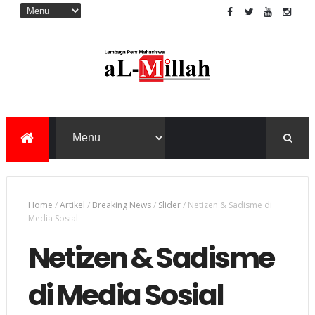
Home
/
Artikel
/
Breaking News
/
Slider
/
Netizen & Sadisme di
Media Sosial
Netizen & Sadisme
di Media Sosial