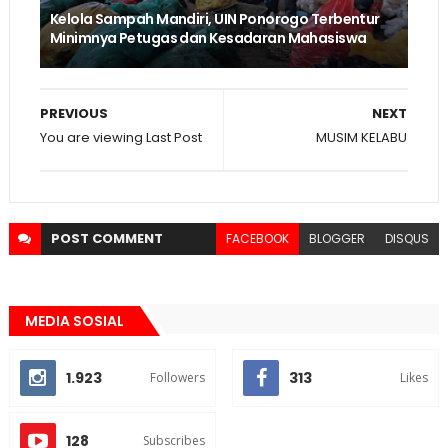
Kelola Sampah Mandiri, UIN Ponorogo Terbentur
Minimnya Petugas dan Kesadaran Mahasiswa
PREVIOUS
NEXT
You are viewing Last Post
MUSIM KELABU
POST
COMMENT
FACEBOOK
BLOGGER
DISQUS
MEDIA SOSIAL
1.923
313
Followers
Likes
128
Subscribes