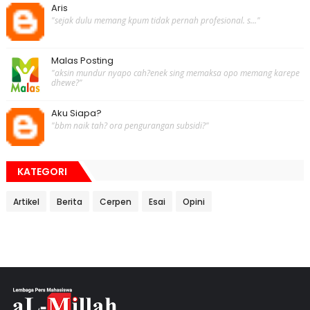
Aris
"sejak dulu memang kpum tidak pernah profesional. s..."
Malas Posting
"aksin mundur nyapo cah?enek sing memaksa opo memang karepe
dhewe?"
Aku Siapa?
"bbm naik tah? ora pengurangan subsidi?"
KATEGORI
Artikel
Berita
Cerpen
Esai
Opini